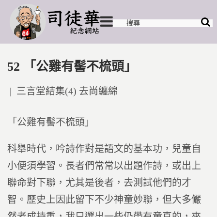
52 「公雞有髻不梳頭」
Posted
三言堂結集(4) 去尚纏綿
in
「公雞有髻不梳頭」
科舉時代，吟詩作對是語文的基本功，兒童自
小便須學習。長者們常常以出題作詩，或出上
聯命對下聯，尤其是後者，去測試他們的才
智。歷史上因此留下不少神童妙聯，但大多儼
然老成持重，我只選出一些仍帶有童真的，來