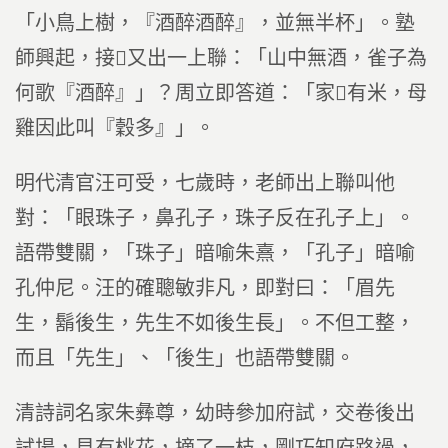
「小鳥上樹，『酒醉酒醉』，並無半杯」。塾
師興起，接又出一上聯：「山中無酒，雀子為
何歌『酒醉』」？周立即答道：「家有米，母
雞因此叫『穀多』」。
明代清官汪可受，七歲時，老師出上聯叫他
對：「眼珠子，鼻孔子，珠子反在孔子上」。
語帶雙關，「珠子」暗喻朱熹，「孔子」暗喻
孔仲尼。汪的確聰敏非凡，即對曰：「眉先
生，鬍後生，先生不如後生長」。不但工整，
而且「先生」、「後生」也語帶雙關。
清詩詞名家朱彝尊，幼時參加府試，交卷後出