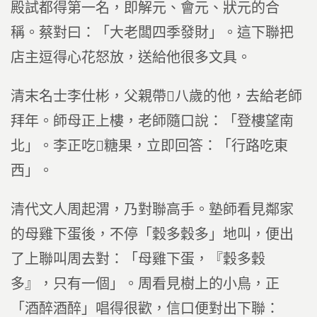
殿試都得第一名，即解元、會元、狀元的合
稱。蔡對曰：「大老闆四季發財」。這下聯把
店主逗得心花怒放，送給他很多文具。
清末名士李仕彬，父親帶八歲的他，去給老師
拜年。師母正上樓，老師隨口說：「登樓望南
北」。李正吃糖果，立即回答：「行路吃東
西」。
清代文人周起渭，乃對聯高手。塾師看見鄰家
的母雞下蛋後，不停「穀多穀多」地叫，便出
了上聯叫周去對：「母雞下蛋，『穀多穀
多』，只有一個」。周看見樹上的小鳥，正
「酒醉酒醉」唱得很歡，信口便對出下聯：