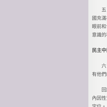
五、社
國充滿
眼前和
意識的
民主中
六、國
有他們
回歸後
內因性
定位。