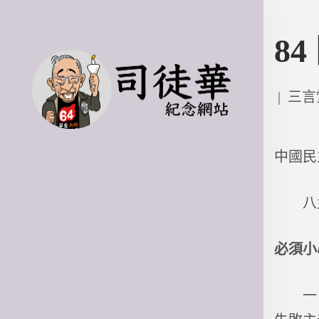
8
Poste
三言
in
中國民
八九
必須小
一、樂