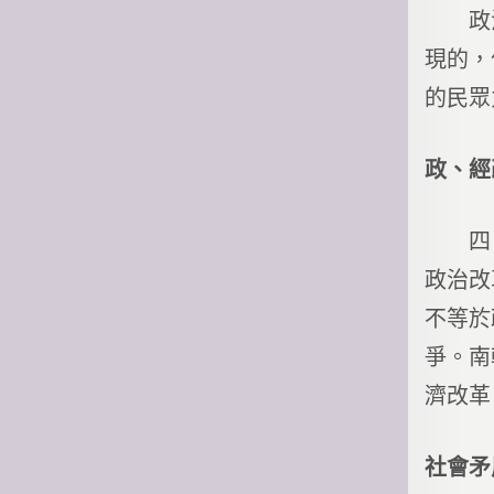
政治的
現的，
的民眾
政、經
四、經
政治改
不等於
爭。南
濟改革
社會矛