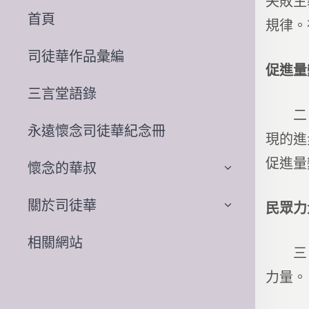
失敗主
首頁
規律。
司徒華作品彙編
促進量
三言堂語錄
二、快
永遠懷念司徒華紀念冊
現的進
促進量
懷念的華叔
關於司徒華
民眾力
相關網站
三、從
力量。