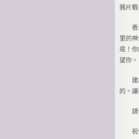
鴉片戰
香港支
里的神
底！你
望你。
建設民
的。讓
請代我
祝健