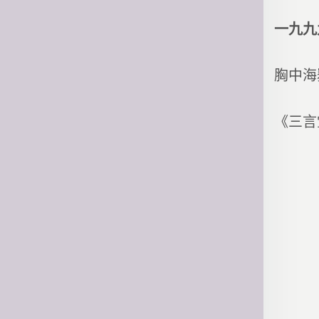
一九九
胸中海
《三言