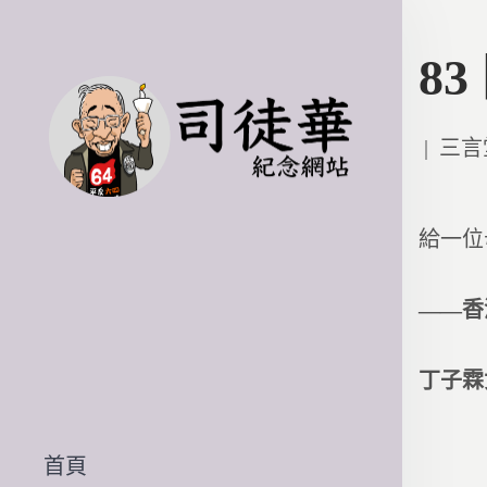
8
Poste
三言
in
給一位
――香
丁子霖
首頁