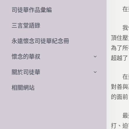
在這
司徒華作品彙編
三言堂語錄
我們雖
頂住壓
永遠懷念司徒華紀念冊
為了所
懷念的華叔
超越了
關於司徒華
在這裏
對善與
相關網站
的面前
最近得
打、迫