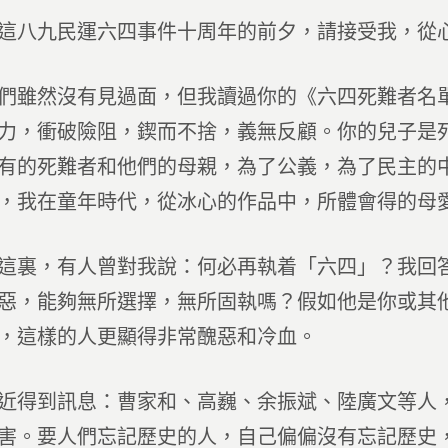
八九民運六四事件十周年的前夕，請接受我，從心
然沒有見過面，但我讀過你的《六四死難者名單
力，衝破險阻，鍥而不捨，義無反顧。你的兒子是
有的死難者和他們的母親，為了公義，為了民主的
，我在童年時代，從冰心的作品中，所體會得的母
，有人曾對我說：何必再執着「六四」？我回答
惡，能夠無所選擇，無所固執嗎？假如他是你或其
，這樣的人更顯得非常醜惡和冷血。
到訊息：曹家和、高巍、余振斌、陸廣文等人，
害。要人們忘記歷史的人，自己偏偏沒有忘記歷史