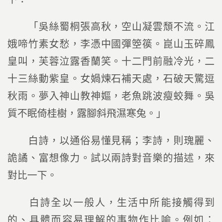
「吳絲蜀桐張高秋，空山凝雲頹不流。江
娥啼竹素女愁，李憑中國彈箜篌。崑山玉碎鳳
皇叫，芙蓉泣露香蘭笑。十二門前融冷光，二
十三絲動紫皇。女媧煉石補天處，石破天驚逗
秋雨。夢入神山教神嫗，老魚跳波瘦蛟舞。吳
質不眠倚桂樹，露腳斜飛濕寒兔。」
白詩，以通俗易懂見稱；李詩，則瑰麗、
詭譎、富想像力。試以兩詩對音樂的描述，來
對比一下。
白詩全以一般人，生活中所能接觸得到
的、具體而容易理解的事物作比喻。例如：