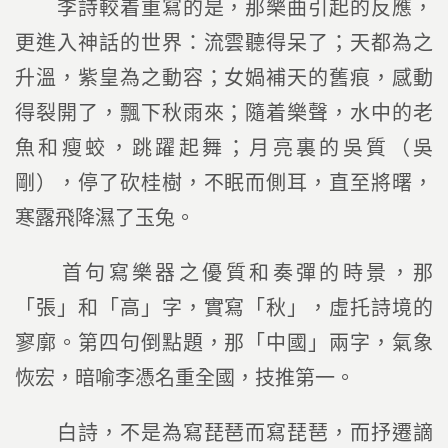
李詩較着重寫的是，那樂曲引起的反應，
更進入神話的世界：流雲聽得呆了；天都為之
升溫，紫皇為之動容；女媧補天的舊痕，感動
得裂開了，飄下秋雨來；隨着樂聲，水中的老
魚和瘦蛟，跳躍起舞；月亮裏的吳質（吳
剛），停了砍桂樹，不眠而側耳，直至將曙，
寒露飛降濕了玉兔。
首句寫樂器之優質和奏彈的時景，那
「張」和「高」字，實寫「秋」，虛托詩境的
寥廓。第四句倒點題，那「中國」兩字，氣象
恢宏，暗喻李憑名重全國，技推第一。
白詩，不是為寫琵琶而寫琵琶，而抒遷謫