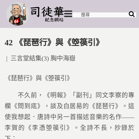
42 《琵琶行》與《箜篌引》
Posted
三言堂結集(3) 胸中海嶽
in
《琵琶行》與《箜篌引》
不久前，《明報》「副刊」同文李察的專
欄《問到底》，談及白居易的《琵琶行》。這
使我想起．唐詩中另一首描述音樂的名作――
李賀的《李憑箜篌引》。全詩不長，抄錄於
下：