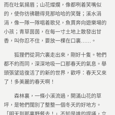
而在吐氣揚眉；山花燦爛，像都咧着笑嘴似
的，使你彷彿聽得見那哈哈的笑聲；溪水涓
涓，像一隊一隊唱着歌兒，魚貫奔向遊樂場的
小孩；青草茵茵，在每一寸土地上散發出甘
香，叫你忍不住，要放一棵在口裏……。
狐狸們從洞穴裏走出來，剛好十隻。牠們
都不約而同，深深地吸一口那春天的氣息。舉
頭張望這復活了的新的世界，歡呼：春天又來
了！多美麗的春天啊！
森林裏，一條小溪流過，開滿山花的草
坪，是牠們闊別了整整一個冬天的好地方。
「明天到那裏野餐去！」不知是誰的提議，立