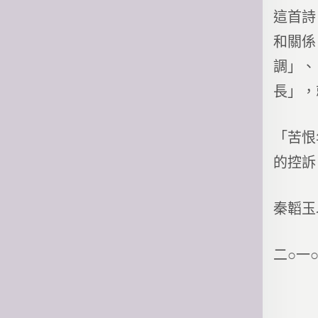
這首詩
和關係
調」、
長」，
「苦恨
的控訴
秦韜玉
二○一