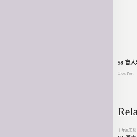
文
58 盲
Older Post
章
導
Rela
覽
Posted
十年風雨聲
in