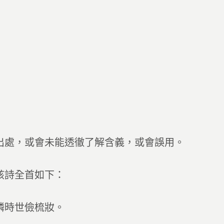
出處，或會未能透徹了解含義，或會誤用。
該詩全首如下：
憐時世儉梳妝。