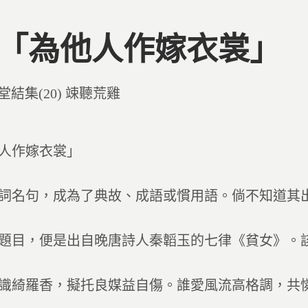
4 「為他人作嫁衣裳」
d
堂結集(20) 竦聽荒雞
人作嫁衣裳」
詞名句，成為了典故、成語或慣用語。倘不知道其
題目，便是出自晚唐詩人秦韜玉的七律《貧女》。
識綺羅香，擬托良媒益自傷。誰愛風流高格調，共