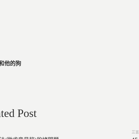
人和他的狗
ted Post
Post
三言
in