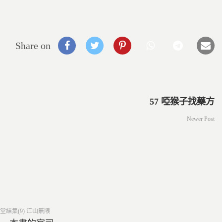
Share on
57 啞猴子找藥方
Newer Post
ed
堂結集(9) 江山無限