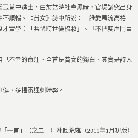
韜玉曾中進士，由於當時社會黑暗，官場講究出身
殊不順暢。《貧女》詩中所說：「誰愛風流高格
真才實學；「共憐時世儉梳妝」、「不把雙眉鬥畫
自己不幸的命運。全首是貧女的獨白，其實是詩人
剛健，多揭露諷刺時弊。
「一言」（之二十）竦聽荒雞（2011年1月初版）