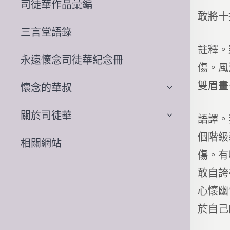
司徒華作品彙編
敢將十
三言堂語錄
註釋。
永遠懷念司徒華紀念冊
傷。風
雙眉畫
懷念的華叔
關於司徒華
語譯。
個階級
相關網站
傷。有
敢自誇
心懷幽
於自己