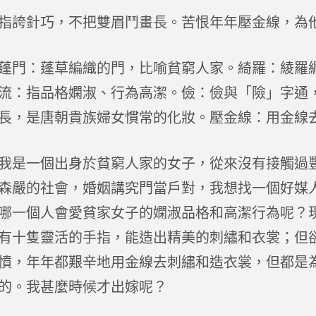
指誇針巧，不把雙眉鬥畫長。苦恨年年壓金線，為
蓬門：蓬草編織的門，比喻貧窮人家。綺羅：綾羅
流：指品格嫻淑、行為高潔。儉：儉與「險」字通
長，是唐朝貴族婦女慣常的化妝。壓金線：用金線
我是一個出身於貧窮人家的女子，從來沒有接觸過
森嚴的社會，婚姻講究門當戶對，我想找一個好媒
哪一個人會愛貧家女子的嫻淑品格和高潔行為呢？
有十隻靈活的手指，能造出精美的刺繡和衣裳；但
憤，年年都艱辛地用金線去刺繡和造衣裳，但都是
的。我甚麼時候才出嫁呢？