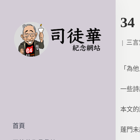
3
Poste
三言
in
「為他
一些詩
本文的
首頁
蓬門未