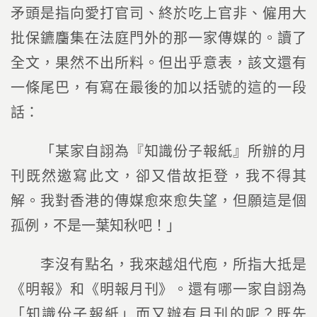
矛頭是指向愛打官司、終於吃上官非、僱用大
批保鑣麕集在法庭門外的那一家傳媒的。讀了
全文，果然不出所料。但出乎意表，該文還有
一條尾巴，有寫在最後的加以括號的這的一段
話：
「某家自詡為『知識份子報紙』所辦的月
刊既然邀寫此文，卻又借故拒登，我不得其
解。我對香港的傳媒愈來愈失望，但願這是個
孤例，不是一葉知秋吧！」
李沒有點名，我來越俎代庖，所指大抵是
《明報》和《明報月刊》。還有哪一家自詡為
「知識份子報紙」而又辦有月刊的呢？既先