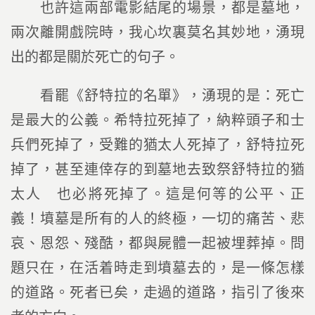
也許這兩部電影結尾的場景，都是墓地，
兩次離開戲院時，我心坎裏莫名其妙地，湧現
出的都是關於死亡的句子。
看罷《舒特拉的名單》，湧現的是：死亡
是最大的公義。希特拉死掉了，納粹頭子和士
兵們死掉了，受難的猶太人死掉了，舒特拉死
掉了，甚至連倖存的到墓地去致祭舒特拉的猶
太人 也必將死掉了。這是何等的公平、正
義！墳墓是所有的人的終極，一切的痛苦、悲
哀、恩怨、殘酷，都與屍體一起被埋葬掉。問
題只在，在活着時走到墳墓去的，是一條怎樣
的道路。死者已矣，走過的道路，指引了後來