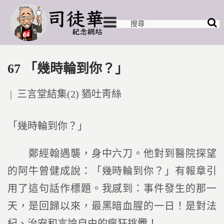
67 「幾時輪到你？」
Posted
三言堂結集(2) 猶吐靑絲
in
「幾時輪到你？」
鄭經翰遇襲，身中六刀。他對到醫院探望
的阿牛曾健成說：「幾時輪到你？」有報章引
用了這句話作標題。我感到：事件發生的那一
天，是回歸以來，最黑暗血腥的一日！是對法
紀、治安和言論自由的瘋狂挑釁！