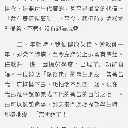
信念，是要付出代價的，甚至是最高的代價。
「還有豪情似舊時」，至今，我仍時刻這樣地
準備着，不管有沒有恐嚇威脅。
二、年輕時，我便健康欠佳。當教師一
年，即染了肺病，至今左肺尖上還留有病灶。
任教升中班，因操勞過度，出現了肝功能衰
竭。一位綽號「鬍鬚佬」的醫生朋友，曾警告
我：這樣捱下去，恐怕活不到四十歲。現在，
我已幾乎超額完成了他的警告的百份之七十。
已可以像趙紫陽，到天安門廣場探望學生時，
那樣地說：「無所謂了！」