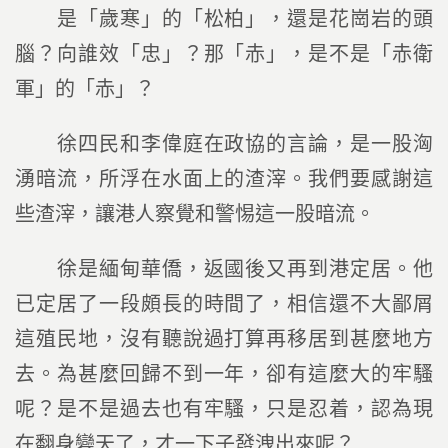
是「歲寒」的「松柏」，還是花崗岩的頭
腦？向誰效「忠」？那「赤」，是不是「赤衛
軍」的「赤」？
徐四民和李偉庭在政協的言論，是一股洶
湧暗流，所浮在水面上的渣滓。我們要感謝這
些渣滓，讓港人察覺和警惕這一股暗流。
徐是緬甸華僑，返國後又再到港定居。他
已定居了一段頗長的時間了，相信還不大鄙屑
這殖民地，沒有聽說過打算再移居到甚麼地方
去。為甚麼回歸不到一年，卻有這麼大的牢騷
呢？是不是過去也有牢騷，只是忍着，認為現
在翻身變天了，才一下子發洩出來呢？