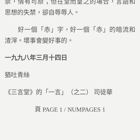
禁，情有可原；但在堂而皇之的場合，言語和
思想的失禁，卻自辱辱人。
好一個「赤」字，好一個「赤」的暗流和
渣滓。壞事會變好事的。
一九九八年三月十四日
猶吐青絲
《三言堂》的「一言」（之二） 司徒華
頁 PAGE 1 / NUMPAGES 1