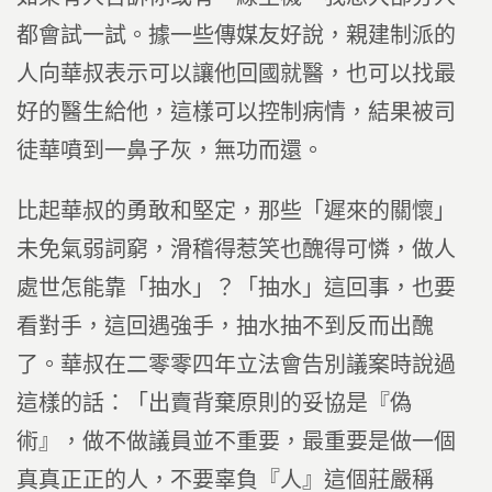
都會試一試。據一些傳媒友好說，親建制派的
人向華叔表示可以讓他回國就醫，也可以找最
好的醫生給他，這樣可以控制病情，結果被司
徒華噴到一鼻子灰，無功而還。
比起華叔的勇敢和堅定，那些「遲來的關懷」
未免氣弱詞窮，滑稽得惹笑也醜得可憐，做人
處世怎能靠「抽水」？「抽水」這回事，也要
看對手，這回遇強手，抽水抽不到反而出醜
了。華叔在二零零四年立法會告別議案時說過
這樣的話：「出賣背棄原則的妥協是『偽
術』，做不做議員並不重要，最重要是做一個
真真正正的人，不要辜負『人』這個莊嚴稱