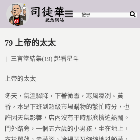
79 上帝的太太
Posted
三言堂結集(19) 起看星斗
in
上帝的太太
冬天，氣溫驟降，下著微雪，寒風凜冽。黃
昏，本是下班到超級市場購物的繁忙時分，也
許因天氣影響，店內沒有平時那麼擠迫熱鬧。
門外路旁，一個五六歲的小男孩，坐在地上，
衣衫單薄，赤著腳，冷得瑟瑟縮縮地抖顫著，