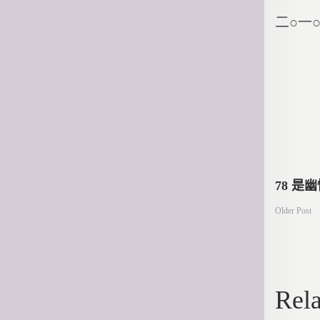
二○一
文
78 是
Older Post
章
導
Rela