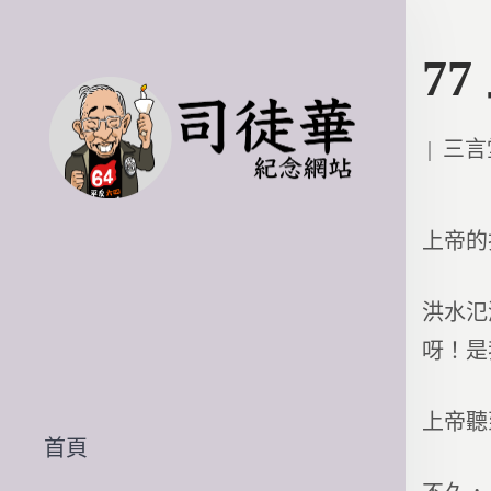
7
Poste
三言
in
上帝的
洪水氾
呀！是
上帝聽
首頁