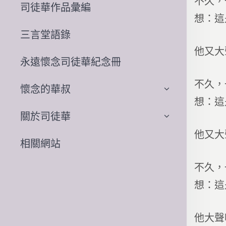
不久，
司徒華作品彙編
想：這
三言堂語錄
他又大
永遠懷念司徒華紀念冊
不久，
懷念的華叔
想：這
關於司徒華
他又大
相關網站
不久，
想：這
他大聲