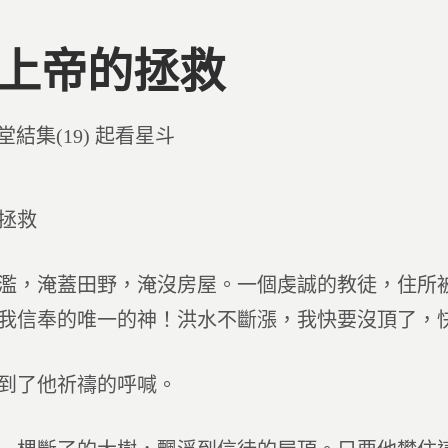
7 上帝的拯救
d
堂結集(19) 起看星斗
拯救
濫，淹蓋田野，淹沒房屋。一個虔誠的教徒，住所
我信奉的唯一的神！洪水不斷漲，我快要沒頂了，
到了他祈禱的呼喊。