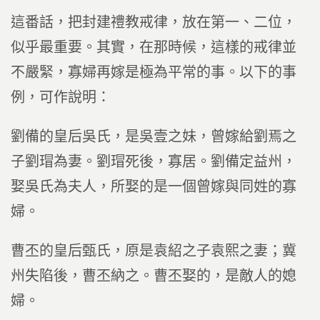
這番話，把封建禮教戒律，放在第一、二位，
似乎最重要。其實，在那時候，這樣的戒律並
不嚴緊，寡婦再嫁是極為平常的事。以下的事
例，可作說明：
劉備的皇后吳氏，是吳壹之妹，曾嫁給劉焉之
子劉瑁為妻。劉瑁死後，寡居。劉備定益州，
娶吳氏為夫人，所娶的是一個曾嫁與同姓的寡
婦。
曹丕的皇后甄氏，原是袁紹之子袁熙之妻；冀
州失陷後，曹丕納之。曹丕娶的，是敵人的媳
婦。