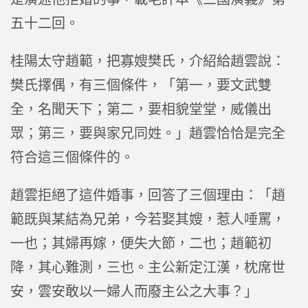
五十二回。
桂陽太守趙範，把寡嫂樊氏，介紹給趙雲說：
樊氏擇偶，有三個條件，「第一，要文武雙
全，名聞天下；第二，要相貌堂堂，威儀出
眾；第三，要與家兄同姓。」趙雲恰恰是完全
符合這三個條件的。
趙雲拒絕了這件婚事，回答了三個理由：「趙
範既與某結為兄弟，今若娶其嫂，惹人唾罵，
一也；其婦再嫁，便失大節，二也；趙範初
降，其心難測，三也。主公新定江漢，枕席世
安，雲安敢以一婦人而廢主公之大事？」