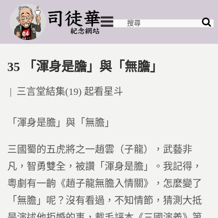
35 「渾身是膽」與「無膽」
Posted
三言堂結集(19) 起看星斗
in
「渾身是膽」與「無膽」
三國蜀的五虎將之一趙雲（子龍），武藝非
凡，智勇雙全，被讚「渾身是膽」。我記得，
粵劇有一齣《趙子龍無膽入情關》，怎麼變了
「無膽」呢？沒有看過，不知情節，猜測大抵
是演述他拒婚的事，載毛評本《三國演義》第