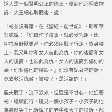
道大是一個賢明公正的國王，便到他那裡去控
訴。大王細心聆聽後，說：
「蛇並沒有錯。在《聖經‧創世記》，耶和華
對蛇說：『你既作了這事，就必受咒詛，比一
切牲畜野獸更甚，你必須用肚子行走，終身喫
土。我又叫你和女人彼此為仇，你的後裔和女
人的後裔，也彼此為仇。女人的後裔要傷你的
頭，你要傷他的腳跟。』你沒有記著神的話，
竟去救活仇敵，被咬了，是活該的！」
農夫聽了，流下淚來，但還是不甘心。他捉著
蛇，繼續前行，碰見一個小孩子。小孩子問他
為甚麼哭？他訴說了向老牛和大王的投訴，都