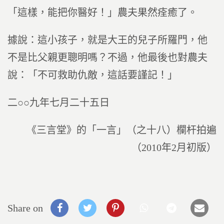
「這樣，能把你醫好！」農夫果然痊癒了。
據說：這小孩子，就是大王的兒子所羅門，他
不是比父親更聰明嗎？不過，他最後也對農夫
說：「不可救助仇敵，這話要謹記！」
二○○九年七月二十五日
《三言堂》的「一言」（之十八）欄杆拍遍
（2010年2月初版）
Share on