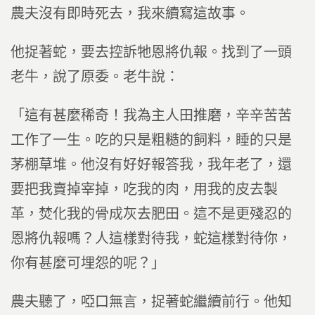
農夫沒有即時死去，我來續寫這故事。
他捉著蛇，要去控訴牠恩將仇報。找到了一頭
老牛，說了原委。老牛說：
「這有甚麼稀奇！我為主人田推磨，辛辛苦苦
工作了一生。吃的只是粗糙的飼料，睡的只是
茅棚草堆。他沒有好好報答我，我年老了，還
要把我賣掉宰掉，吃我的肉，用我的皮去製
革，焚化我的骨成灰去肥田。這不是更殘忍的
恩將仇報嗎？人這樣對待我，蛇這樣對待你，
你有甚麼可埋怨的呢？」
農夫聽了，啞口無言，捉著蛇繼續前行。他知