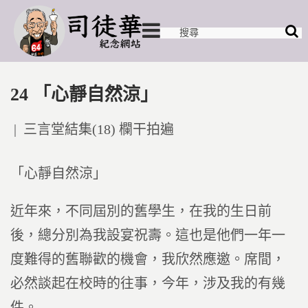
24 「心靜自然涼」
Posted
三言堂結集(18) 欄干拍遍
in
「心靜自然涼」
近年來，不同屆別的舊學生，在我的生日前
後，總分別為我設宴祝壽。這也是他們一年一
度難得的舊聯歡的機會，我欣然應邀。席間，
必然談起在校時的往事，今年，涉及我的有幾
件。