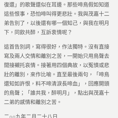
復還」的歌聲還似在耳邊。那些啼鳥假如知道
這些恨事，恐怕啼叫得更悲壯。我與茂嘉十二
弟告別了，以後還有哪一個知己，與我在明月
下，同飲共醉，互訴衷情呢？
這首告別詞，寫得很好，作法獨特。沒有直接
寫及兩人交情和離別之苦，一開始只用鳥聲去
間接襯托哀情。接著用四個典故，以冤憤或悲
壯的離別，來作比喻。直至最後兩句，「啼鳥
還知如許恨，料不啼清淚長啼血」，回應開頭
的鳥聲；「誰共我，醉明月」，點出與茂嘉十
二弟的感情和離別之苦。
二○○九年二月二十八日