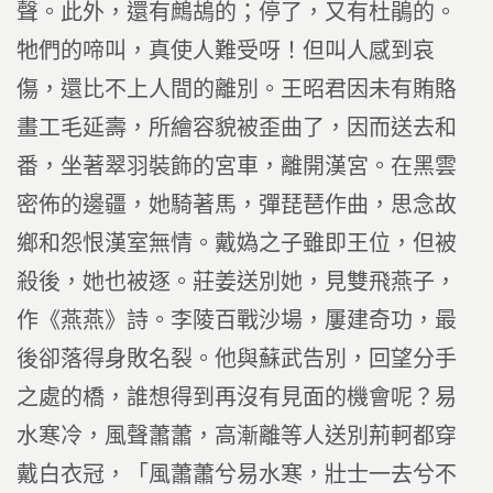
聲。此外，還有鷓鴣的；停了，又有杜鵑的。
牠們的啼叫，真使人難受呀！但叫人感到哀
傷，還比不上人間的離別。王昭君因未有賄賂
畫工毛延壽，所繪容貌被歪曲了，因而送去和
番，坐著翠羽裝飾的宮車，離開漢宮。在黑雲
密佈的邊疆，她騎著馬，彈琵琶作曲，思念故
鄉和怨恨漢室無情。戴媯之子雖即王位，但被
殺後，她也被逐。莊姜送別她，見雙飛燕子，
作《燕燕》詩。李陵百戰沙場，屢建奇功，最
後卻落得身敗名裂。他與蘇武告別，回望分手
之處的橋，誰想得到再沒有見面的機會呢？易
水寒冷，風聲蕭蕭，高漸離等人送別荊軻都穿
戴白衣冠，「風蕭蕭兮易水寒，壯士一去兮不