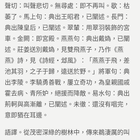
聲切：叫聲悲切。無尋處：即不再叫。歇：枯
萎了。馬上句：典出王昭君，已闡述。長門：
典出陳皇后，已闡述。翠輦：用翠羽裝飾的宮
車。金闕：即宮殿。燕燕句：典出戴媯，已闡
述。莊姜送別戴媯，見雙飛燕子，乃作《燕
燕》詩，見《詩經‧邶風》：「燕燕于飛，差
池其羽，之子于歸，遠送於野。」將軍句：典
出李陵。李驍勇善戰，屢立奇功，為皇親國戚
霍去病、青所妒，絕援而降敵。易水句：典出
荊軻與高漸離，已闡述。未徹：還沒有唱完，
意即猶在耳邊。
語譯。從茂密深綠的樹林中，傳來鵜淒厲的叫