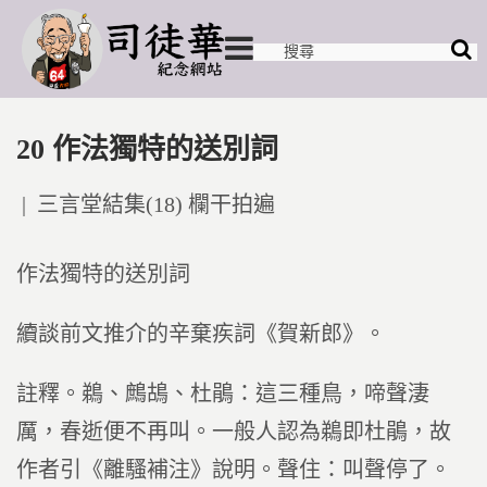
20 作法獨特的送別詞
Posted
三言堂結集(18) 欄干拍遍
in
作法獨特的送別詞
續談前文推介的辛棄疾詞《賀新郎》。
註釋。鵜、鷓鴣、杜鵑：這三種鳥，啼聲淒
厲，春逝便不再叫。一般人認為鵜即杜鵑，故
作者引《離騷補注》說明。聲住：叫聲停了。