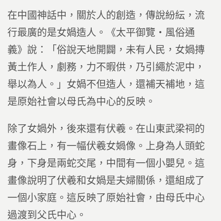
在中國神話中，關於人的創造，傳說紛紜，流
行最廣的是女媧造人。《太平御覽‧風俗通
義》說：「俗說天地開闢，未有人民，女媧摶
黃土作人，劇務，力不暇供，乃引繩於泥中，
舉以為人。」女媧不但造人，還補天補地，這
是原始社會以母氏為中心的反映。
除了女媧外，後來還有伏羲。在山東武梁祠的
畫像石上，有一幅伏羲女媧像。上身為人頭蛇
身，下身是兩蛇交尾，中間有一個小嬰兒。這
畫像說明了伏羲和女媧是夫婦關係，還組成了
一個小家庭。這反映了原始社會，由母氏中心
過渡到父氏中心。