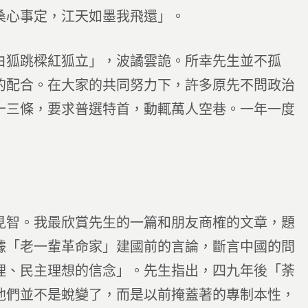
桑心事定，江天如墨我飛還」。
白狐跳樑紅狐立」，波譎雲詭。所幸先生並不孤
的配合。在大家的共同努力下，許多原先不問政治
十三條，要求普選特首，動輒萬人空巷。一年一度
見智。我最欣賞先生的一篇和朋友商榷的文章，題
據「老一輩革命家」建國前的言論，斷言中國的問
理、民主理想的信念」。先生指出，四九年後「荼
他們並不是蛻變了，而是以前掩蓋著的專制本性，