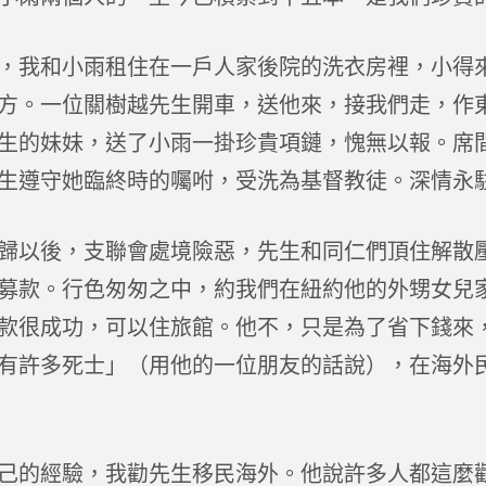
，我和小雨租住在一戶人家後院的洗衣房裡，小得
方。一位關樹越先生開車，送他來，接我們走，作
生的妹妹，送了小雨一掛珍貴項鏈，愧無以報。席
生遵守她臨終時的囑咐，受洗為基督教徒。深情永
歸以後，支聯會處境險惡，先生和同仁們頂住解散
募款。行色匆匆之中，約我們在紐約他的外甥女兒
款很成功，可以住旅館。他不，只是為了省下錢來
有許多死士」（用他的一位朋友的話說），在海外
己的經驗，我勸先生移民海外。他說許多人都這麼