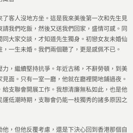
來了客人沒地方坐。這是我來美後第一次和先生見
東請我們吃飯，然後又送我們回家，盛情可感。同
間同大家交談，才知道先生獨身。初戀女友未婚仙
駐，一生未婚。我們兩個聽了，更是感佩不已。
壓力，繼續堅持抗爭。年近古稀，不辭勞頓，到美
家見面。只有一室一廳，他就在廳裡開地鋪過夜。
，給支聯會開展工作。我想清廉無私如此，也是他
民運低潮時期，支聯會仍能一枝獨秀的諸多原因之
勸他，但他反覆考慮，還是下決心回到香港那個自