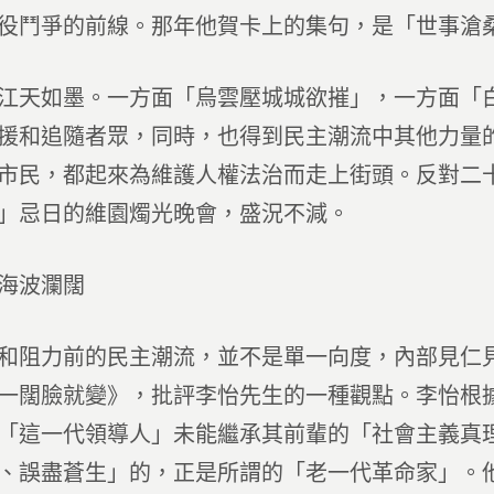
役鬥爭的前線。那年他賀卡上的集句，是「世事滄
江天如墨。一方面「烏雲壓城城欲摧」，一方面「
援和追隨者眾，同時，也得到民主潮流中其他力量
市民，都起來為維護人權法治而走上街頭。反對二
」忌日的維園燭光晚會，盛況不減。
海波瀾闊
和阻力前的民主潮流，並不是單一向度，內部見仁
一闊臉就變》，批評李怡先生的一種觀點。李怡根
「這一代領導人」未能繼承其前輩的「社會主義真
、誤盡蒼生」的，正是所謂的「老一代革命家」。