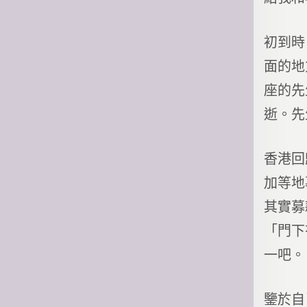
初到時
面的地
座的先
逝。先
香港回
加等地
其實募
「門下
一吧。
鑒於自