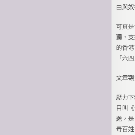
由與奴
可真是
獨，支
的香港
「六四
文章觀
壓力下
目叫《
題，是
毒百姓