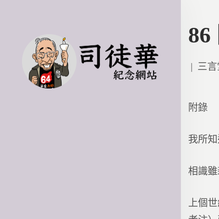
8
Poste
三言
in
附錄
我所知
相識雖
上個世