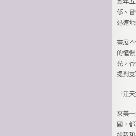
翌年五
郁、曾
迅速地
畫展不
的憧憬
光，香
提到支
「江天
來美十
國，都
給我和