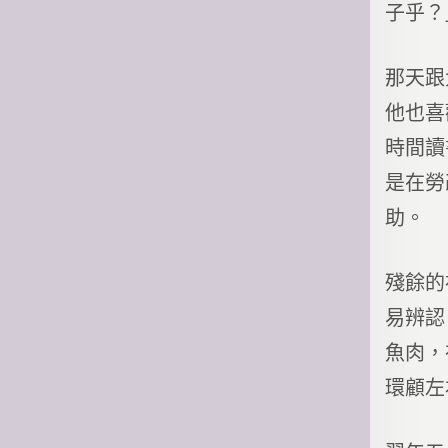
子乎？
那天跟
他也喜
時間讀
是在勞
助。
殘餘的
易辨認
魚肉，
環顧左