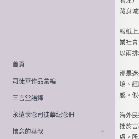
者注）
藏身城
報紙上
業社會
以兩排
首頁
那是迷
司徒華作品彙編
境、經
感。似
三言堂語錄
永遠懷念司徒華紀念冊
海外民
拙於言
懷念的華叔
慮。所