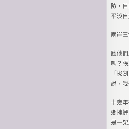
險，自
平淡自
兩岸三
聽他們
嗎？張
「拔劍
說，我
十幾年
螂捕蟬
是一架