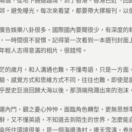
兩個，從地下通道越境，到了香港。香港已近「回
郊，避免曝光。每次來看望，都要帶大摞報刊，以
廣告娛樂八卦很多，國際國內要聞很少，有深度的
，一時間很不習慣。記得第一次看到一本週刊封面
年輕人志得意滿的相片，很錯愕。
茫的歲月，和人溝通也難。不懂粵語，只是一方面
驗、感覺方式和思維方式不同，往往也難。即使是
乎歷史巨浪回歸大海以後，那頂端飛濺出來的泡沫
運內鬥，觀之憂心忡忡。面臨角色轉型，更無思想
辭，又不懂英語，不知道去到陌生的世界，怎麼能
幸所住環境很美，是一個海邊漁村。連天雪濤，卷