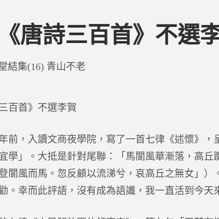
1 《唐詩三百首》不選
d
堂結集(16) 青山不老
三百首》不選李賀
年前，入讀文商夜學院，寫了一首七律《述懷》，
宜學」。大抵是針對尾聯：「馬閬風華漸落，高丘
登閬風而馬。忽反顧以流涕兮，哀高丘之無女」）。李
勸。幸而此評語，沒有成為語讖，我一直活到今天