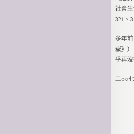
社會生
321
多年前
嶽》）
乎再沒
二○○