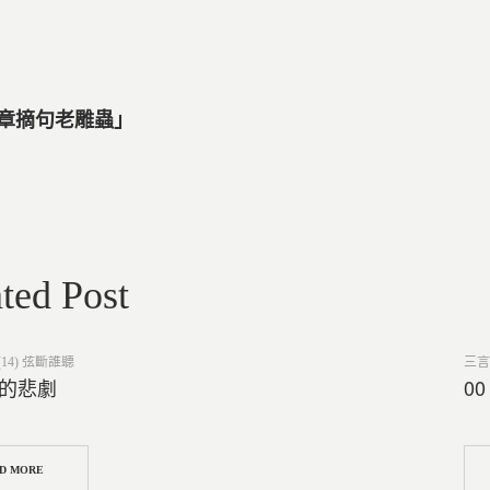
尋章摘句老雕蟲」
ted Post
Post
14) 弦斷誰聽
三言
in
氏的悲劇
0
D MORE