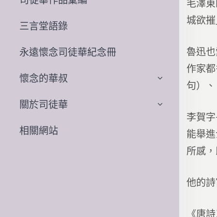
毛澤東
城欲摧
三言堂語錄
魯迅也
永遠懷念司徒華紀念冊
作家都
懷念的華叔
句）、
關於司徒華
李賀字
相關網站
能舉進
所感，
他的詩
《唐詩