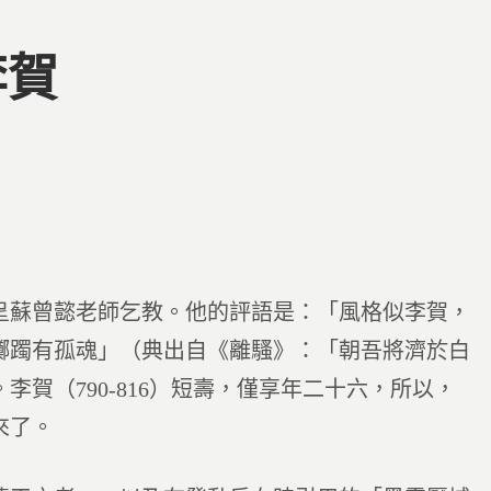
李賀
呈蘇曾懿老師乞教。他的評語是：「風格似李賀，
躑躅有孤魂」（典出自《離騷》：「朝吾將濟於白
賀（790-816）短壽，僅享年二十六，所以，
來了。