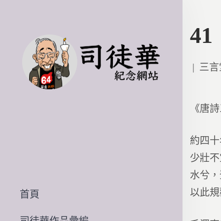
4
Poste
三言
in
《唐詩
約四十
少壯不
水兮，
以此規
首頁
司徒華作品彙編