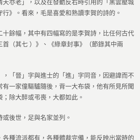
情天亦老」，以及在發動反右時引用的「黑雲壓城
守行》。看來，毛是喜愛和熟讀李賀的詩的。
二十餘幅，其中有四幅寫的是李賀詩，比任何古代
三首（其七 ）》、《綠章封事》（節錄其中兩
」，「晉」字與進士的「進」字同音，因避諱而不
常有一家僮驅驢隨後，背一大布袋，他有所見所聞
袋；除大醉或弔喪，大都如此。
時或後世，足與名家並列。
，各種流派都有，各種體裁完備，能反映出當時的