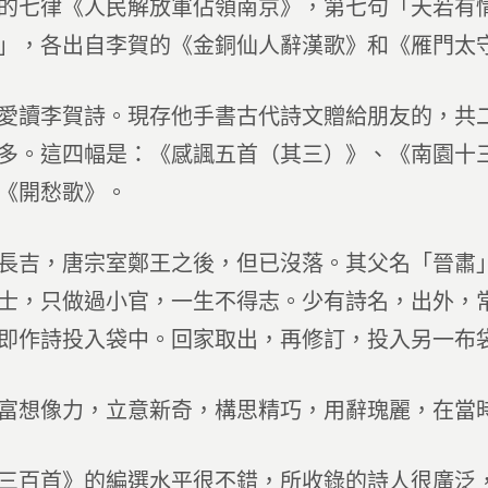
的七律《人民解放軍佔領南京》，第七句「天若有
」，各出自李賀的《金銅仙人辭漢歌》和《雁門太
愛讀李賀詩。現存他手書古代詩文贈給朋友的，共
多。這四幅是：《感諷五首（其三）》、《南園十
《開愁歌》。
長吉，唐宗室鄭王之後，但已沒落。其父名「晉肅
士，只做過小官，一生不得志。少有詩名，出外，
即作詩投入袋中。回家取出，再修訂，投入另一布
富想像力，立意新奇，構思精巧，用辭瑰麗，在當
三百首》的編選水平很不錯，所收錄的詩人很廣泛