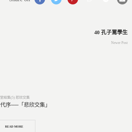
40 孔子罵學生
Newer Post
ed
堂結集(5) 悲欣交集
0 代序──「悲欣交集」
READ MORE