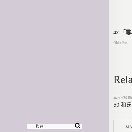
文
42 「
Older Post
章
導
Rela
覽
Posted
三言堂結集(
in
50 和
REA