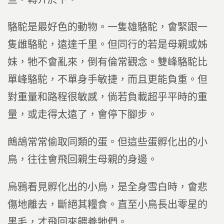
駱駝是最好色的動物。一隻雄駱駝，會緊跟一
隻雌駱駝，遠達千里。但同行的若是母親或姊
妹，牠不會亂來，倒有倫常觀念。雙峰駱駝比
單峰駱駝，不單身手敏捷，而且更能負重。但
對重量和路程很敏感，倘若負載超乎平時的重
量，或走得太遠了，會停下腳步。
鷓鴣常常偷取同類的蛋。但這些蛋孵化出的小
鳥，往往會飛回親生母親的身邊。
烏鴉看見孵化出的小鳥，是全身雪白時，會悲
傷地離去，斷絕其糧食。直至小鳥長出零星的
黑毛，才飛回來餵養牠們。