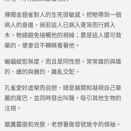
傳聞金翅雀對人的生死很敏感。把牠帶到一個
病人的身邊，倘若這人已病入膏肓而行將入
木，牠總避免接觸他的視線；要是這人還可救
藥的，便會目不轉睛看著他。
蝙蝠縱慾無度，而且是同性戀，常常雄的與雄
的、雌的與雌的，雜亂交配。
孔雀愛好虛榮而自戀，總是展開和凝視自己華
麗的尾巴，並同時發出叫聲，吸引其他生物的
注視。
獵鷹霸道和兇狠，老想著做發號施令的領袖。