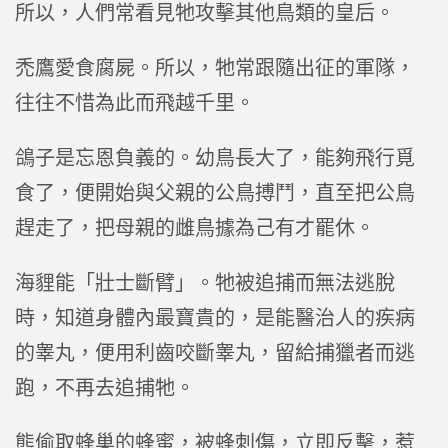
所以，人們常看見牠攻擊其他鳥類的皇后。
禿鷹愛食腐屍。所以，牠常跟隨出征的軍隊，
往往不惜為此而飛越千里。
鴿子是忘恩負義的。幼鳥長大了，能夠飛行覓
食了，便開始與父親的公鳥搏鬥，直至把公鳥
趕走了，把母親的雌鳥據為己有才罷休。
海貍能「壯士斷臂」。牠被追捕而無法逃脫
時，知道身體內最寶貴的，是能醫治人的疾病
的睾丸，便用利齒咬斷睾丸，留給捕獵者而逃
跑，不再去追捕牠。
熊偷取蜂巢的蜂蜜，被蜂刺傷，立即反擊，惹