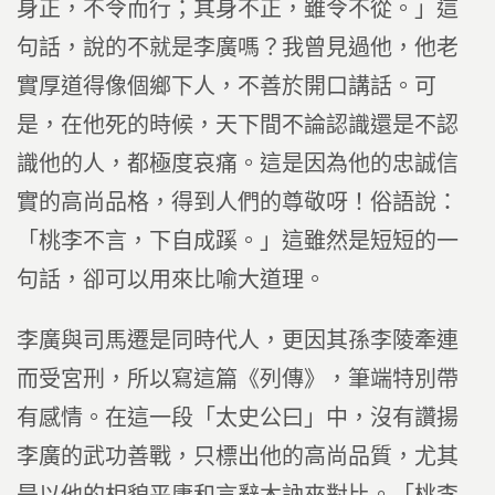
身正，不令而行；其身不正，雖令不從。」這
句話，說的不就是李廣嗎？我曾見過他，他老
實厚道得像個鄉下人，不善於開口講話。可
是，在他死的時候，天下間不論認識還是不認
識他的人，都極度哀痛。這是因為他的忠誠信
實的高尚品格，得到人們的尊敬呀！俗語說：
「桃李不言，下自成蹊。」這雖然是短短的一
句話，卻可以用來比喻大道理。
李廣與司馬遷是同時代人，更因其孫李陵牽連
而受宮刑，所以寫這篇《列傳》，筆端特別帶
有感情。在這一段「太史公曰」中，沒有讚揚
李廣的武功善戰，只標出他的高尚品質，尤其