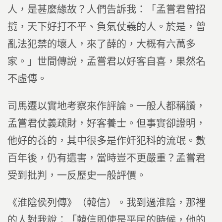
人，是甚麼緣故？人們告訴我：「孟嘗君曾招
攬，天下好打不平、負氣仗義的人。於是，曾
亂法犯禁的壞人，來了薛的，大概有六萬多
家。」世間傳說，孟嘗君以好客自喜，果然名
不虛傳。
司馬遷以實地考察來作評論。一般人都稱讚，
孟嘗君仗義疏財，好客養士。但事實卻證明，
他好的養的，其中很多是作奸犯科的流氓。數
百年後，仍有遺害，當時豈不更嚴重？孟嘗君
受到批判，一反歷史一般評價。
《淮陰侯列傳》（韓信）。我到過淮陰，那裡
的人對我說：「韓信即使是平民的時候，他的