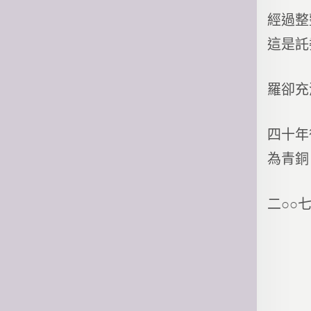
經過整
這是託
羅卻充
四十年
為青銅
二○○