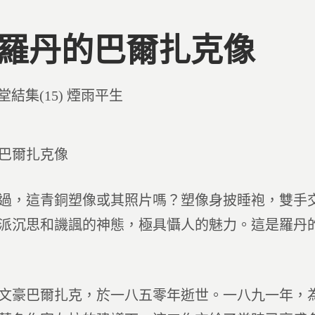
4 羅丹的巴爾扎克像
d
堂結集(15) 煙雨平生
巴爾扎克像
過，這青銅塑像或其照片嗎？塑像身披睡袍，雙手
派沉思和譏諷的神態，極具懾人的魅力。這是羅丹
文豪巴爾扎克，於一八五零年逝世。一八九一年，