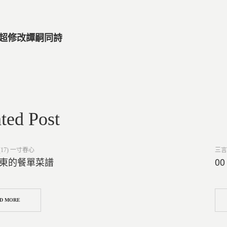
啟超修改譚嗣同詩
ted Post
Post
17) 一寸春心
三言
in
澤東的餐單菜譜
0
D MORE