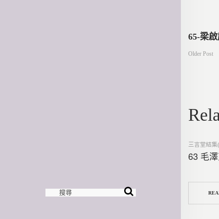
文
65-梁
Older Post
章
導
Rela
覽
Posted
三言堂結集(
in
63 毛
REA