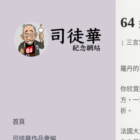
6
Poste
三言
in
羅丹的
你欣賞
方，一
折。
首頁
法國大
司徒華作品彙編