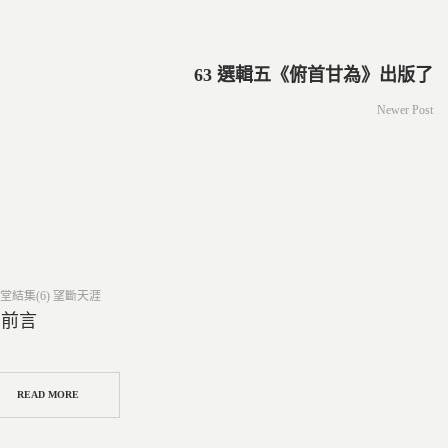
63 選輯五《俯首甘為》出版了
Newer Post
ed
堂結集(6) 望斷天涯
0 前言
READ MORE