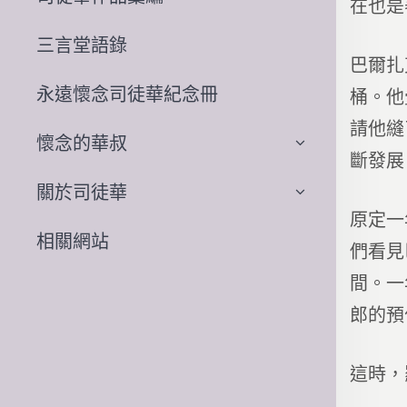
在也是
三言堂語錄
巴爾扎
永遠懷念司徒華紀念冊
桶。他
請他縫
懷念的華叔
斷發展
關於司徒華
原定一
相關網站
們看見
間。一
郎的預
這時，