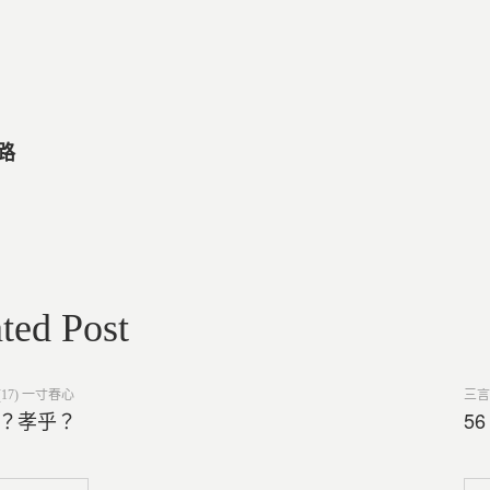
 路
ted Post
Post
17) 一寸春心
三言
in
乎？孝乎？
5