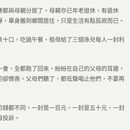
便都與母親分居了。母親亦已年老退休，有退休
靜，單身搬到鄉間居住，只是生活有點孤寂而已。
共十口，吃過午餐，祖母給了三個孫兒每人一封利
一會，全都跑了回來，紛紛在自己的父母的耳邊，
的卻懊喪。父母們聽了，都低聲喝止他們，不要再
的錢都不同。一封是一百元，一封是五十元，一封
母投訴。