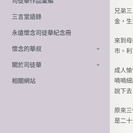
司徒華作品彙編
兄弟三
三言堂語錄
金，生
永遠懷念司徒華紀念冊
來到母
懷念的華叔
市。利
關於司徒華
成人愉
喃喃細
相關網站
說下去
原來三
是二十