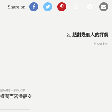
Share on
21 趙對幾個人的評價
Newer Post
ed
堂結集(5) 悲欣交集
6 遵囑而寫潘靜安