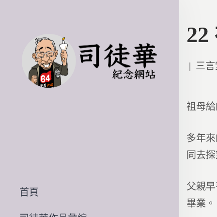
2
Poste
三言
in
祖母給
多年來
同去探
父親早
首頁
畢業。