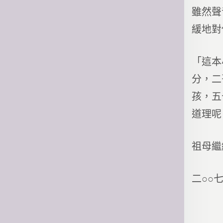
雖然聲
緩地對
「這本
分，二
孩，五
道理呢
祖母繼
二○○