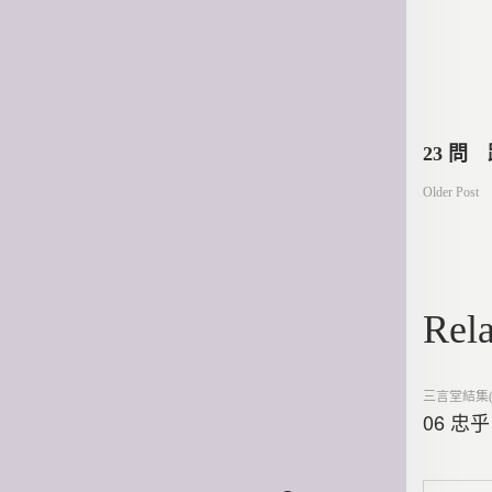
文
23 問
Older Post
章
導
Rela
覽
Posted
三言堂結集(
in
06 忠