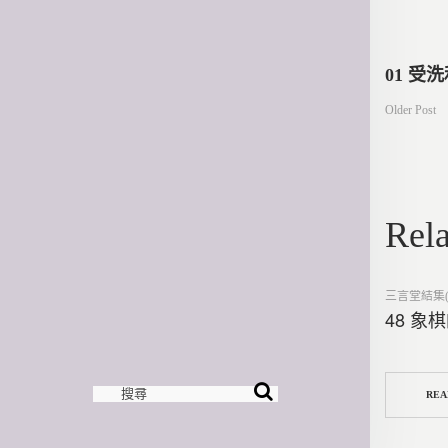
文
01 受
Older Post
章
導
Rela
覽
Posted
三言堂結集(
in
48 象
REA