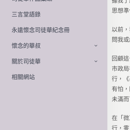
據我了
思想準
三言堂語錄
以前，
永遠懷念司徒華紀念冊
問我或
懷念的華叔
回顧這
關於司徒華
市政局
相關網站
行，《
有怕，
未滿而
在「微
行，零