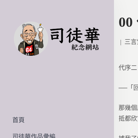
0
Poste
三言
in
代序二
──「
那幾個
抵都欣
首頁
司徒華作品彙編