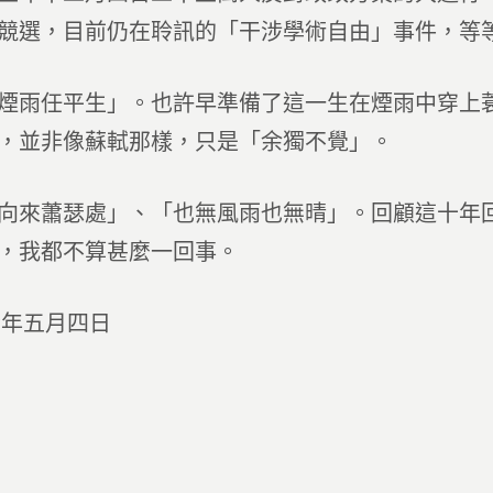
競選，目前仍在聆訊的「干涉學術自由」事件，等
煙雨任平生」。也許早準備了這一生在煙雨中穿上
，並非像蘇軾那樣，只是「余獨不覺」。
向來蕭瑟處」、「也無風雨也無晴」。回顧這十年
，我都不算甚麼一回事。
七年五月四日