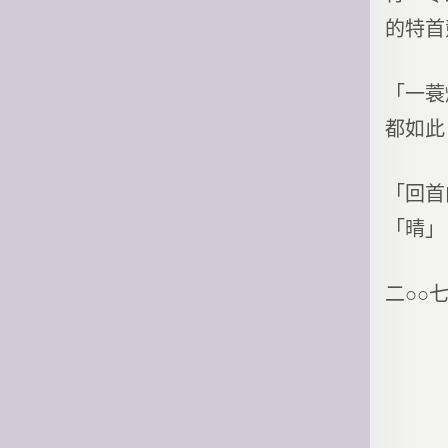
的特首
「一蓑
都如此
「回首
「晴」
二○○