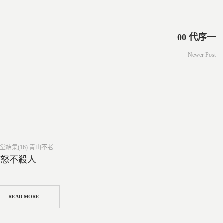
00 代序一
Newer Post
ed
堂結集(16) 青山不老
2 怒不殺人
READ MORE