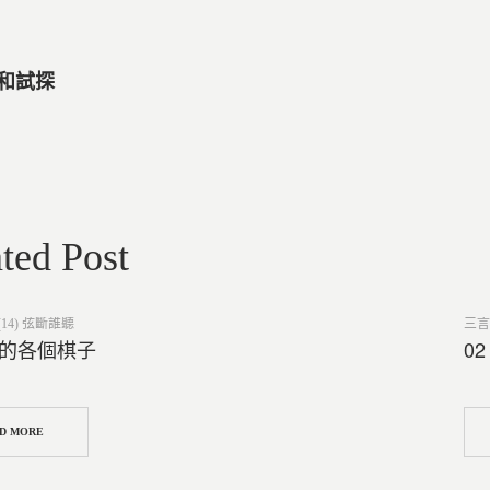
洗和試探
ted Post
Post
14) 弦斷誰聽
三言
in
棋的各個棋子
0
D MORE