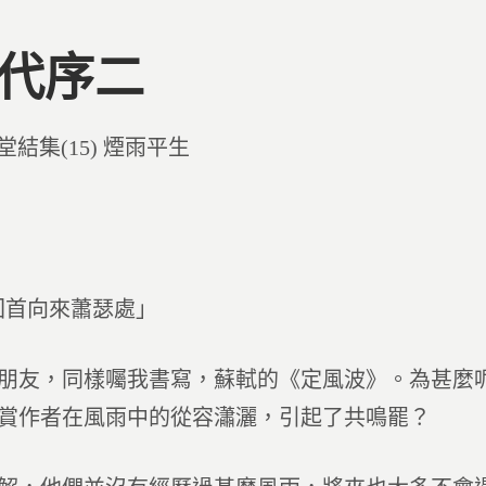
0 代序二
d
堂結集(15) 煙雨平生
回首向來蕭瑟處」
朋友，同樣囑我書寫，蘇軾的《定風波》。為甚麼
賞作者在風雨中的從容瀟灑，引起了共鳴罷？