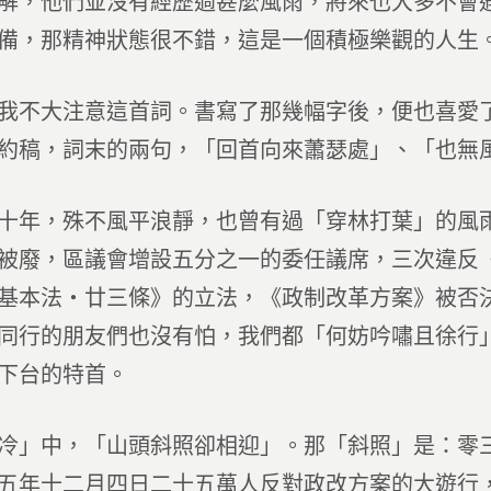
解，他們並沒有經歷過甚麼風雨，將來也大多不會
備，那精神狀態很不錯，這是一個積極樂觀的人生
我不大注意這首詞。書寫了那幾幅字後，便也喜愛
約稿，詞末的兩句，「回首向來蕭瑟處」、「也無
十年，殊不風平浪靜，也曾有過「穿林打葉」的風
被廢，區議會增設五分之一的委任議席，三次違反
基本法‧廿三條》的立法，《政制改革方案》被否
同行的朋友們也沒有怕，我們都「何妨吟嘯且徐行
下台的特首。
冷」中，「山頭斜照卻相迎」。那「斜照」是：零
五年十二月四日二十五萬人反對政改方案的大遊行