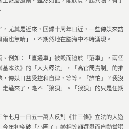
遇上甚麼風雨。雖然如此，能欣賞，起共鳴，有了
。
了。尤其是近來，回歸十周年日近，一些傳媒來訪
風雨也無晴」，不期然地在腦海中不時湧現。
雨。例如：「直通車」被毀而迫於「落車」，兩個
《基本法》的「人大釋法」，「高官問責制」的推
決，傳媒日益受控和自律，等等。「誰怕」？我沒
」走過來了，毫不「狼狽」。「狼狽」的只是任期
三年七月一日五十萬人反對《廿三條》立法的大遊
，今年初突破「小圈子」變相等額選舉而自動當選