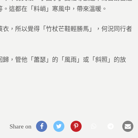
等。這都在「料峭」寒風中，帶來溫暖。
蓑衣，所以覺得「竹杖芒鞋輕勝馬」，何況同行者
回歸，管他「蕭瑟」的「風雨」或「斜照」的放
Share on