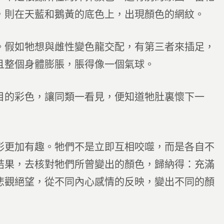
，則在天藍和鵝黃的底色上，出現顏色的網紋。
。假如牠想與雌性變色龍交配，有第三者來插足，
且整個身體膨脹，脹得像一個氣球。
目的彩色，讓同類一看見，便知道牠肚裏懷下一
形更加有趣。牠們不是立即互相咬噬，而是各自不
結果，去核對牠們所曾變出的顏色，歸納得：充滿
悲觀絕望，從不同內心感情的反映，變出不同的顏