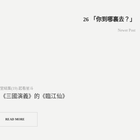
26 「你到哪裏去？」
Newer Post
ed
堂結集(19) 起看星斗
5 《三國演義》的《臨江仙》
READ MORE