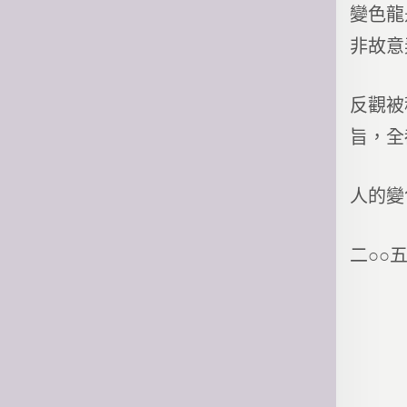
變色龍
非故意
反觀被
旨，全
人的變
二○○