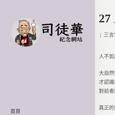
2
Poste
三言
in
人不如
大自然
才認識
對前者
真正的
首頁