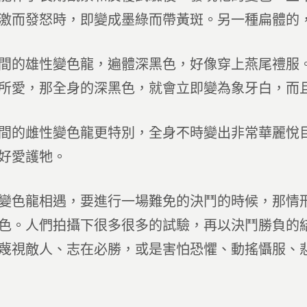
激而發怒時，即變成墨綠而帶黃斑。另一種扁體的
間的雄性變色龍，遍體深黑色，好像穿上燕尾禮服
所愛，那全身的深黑色，就會立即變為象牙白，而
間的雌性變色龍更特別，全身不時變出非常華麗悅
好愛護牠。
變色龍相遇，要進行一場難免的決鬥的時候，那情
色。人們拍攝下很多很多的試驗，再以決鬥勝負的
蔑視敵人、志在必勝，或是害怕恐懼、動搖懾服、