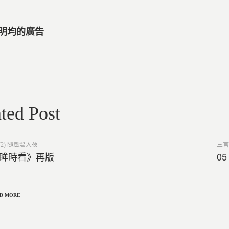
顧明均的廣告
ted Post
Post
2) 隨風潛入夜
三言
in
回眸時看》再版
0
D MORE