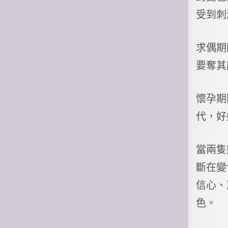
受到刺
求偶期
要奪其
懷孕期
代，好
當兩隻
斷在變
信心、
色。