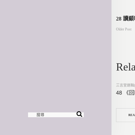
文
28 讀
Older Post
章
導
Rela
覽
Posted
三言堂選輯(
in
48 《
REA