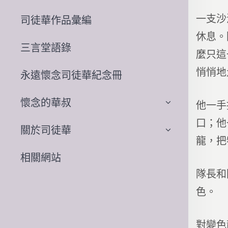
一支沙
司徒華作品彙編
休息。
三言堂語錄
麼只這
悄悄地
永遠懷念司徒華紀念冊
懷念的華叔
他一手
口；他
關於司徒華
龍，把
相關網站
隊長和
色。
對變色