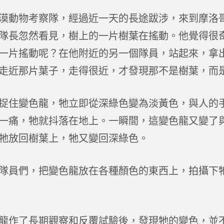
漠動物考察隊，經過近一天的長途跋涉，來到摩洛
隊長忽然看見，樹上的一片樹葉在搖動。他覺得很
一片搖動呢？在他附近的另一個隊員，站起來，拿
走近那片葉子，走得很近，才發現那不是樹葉，而
捉住變色龍，牠立即從深綠色變為淡黃色，與人的
一痛，牠就抖落在地上。一瞬間，這變色龍又變了
牠放回樹葉上，牠又變回深綠色。
隊員們，把變色龍放在各種顏色的東西上，拍攝下
龍作了長期觀察和反覆試驗後，發現牠的變色，並