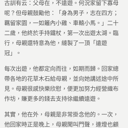
古訓有云：父母在，不遠遊。何況家留下寡母
呢？但母親鼓勵他：「身為男子，志在四方；
羈留家園，一如籬內小雞、車轅小馬。」二十
二歲，他終於手持鐵杖，第一次出遊太湖。臨
行，母親還特意為他，縫製了一頂「遠遊
冠」。
每次出遊，他都定向而往，如期而歸。回家總
帶各地的花草木石給母親，並向她講述途中所
見。母親很感快樂欣慰，便更加努力經營織布
作坊，賺更多的錢去支持徐繼續遠遊。
其實，他在外，母親是非常掛念他的。一次，
他回家時正是晚上，母親聞叫門聲，連燈也顧