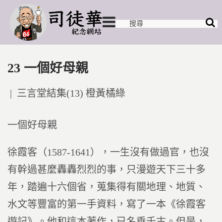
23 一個好母親
Posted
三言堂結集(13) 橙黃橘綠
in
一個好母親
徐霞客（1587-1641），一生沒有做過官，也沒
有幹過甚麼轟轟烈烈的事，只漫遊天下三十多
年，踏遍十六個省，蒐集得有關地理、地質、
水文等豐富的第一手資料，寫了一本《徐霞客
遊記》。他和這本著作，已名垂千古。但是，