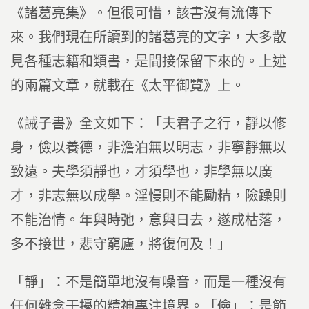
《諸葛亮集》。但很可惜，該書沒有流傳下
來。我們現在所讀到的諸葛亮的文字，大多散
見各種志籍和類書，是間接保留下來的。上述
的兩篇文章，就載在《太平御覽》上。
《誡子書》全文如下：「夫君子之行，靜以修
身，儉以養德，非澹泊無以明志，非寧靜無以
致遠。夫學須靜也，才須學也，非學無以廣
才，非志無以成學。淫慢則不能勵精，險躁則
不能治情。年與時弛，意與日去，遂成枯落，
多不接世，悲守窮廬，將復何及！」
「靜」：不是簡單地沒有噪音，而是一種沒有
任何雜念干擾的精神專注境界。「儉」：是節