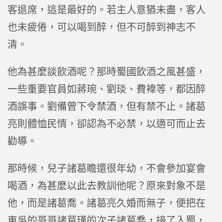
客退席，這是最好的。若主人意猶未盡，客人
也未疲倦，可以喝到醉，但不可醉到神志不
清。
他為甚麼談飲酒呢？那時蜀國飲酒之風甚盛，
一些重要官員如蔣琬、劉琰、費褘等，都因醉
酒誤事。劉備曾下令禁酒，但有禁不止。諸葛
亮則體恤民情，卻認為不必禁，以適可而止去
勸導。
那時候，兒子諸葛瞻還很年幼，不會參加宴會
喝酒，為甚麼以此去教訓他呢？原來對象不是
他，而是諸葛喬。諸葛亮久婚而無子，便把在
東吳的哥哥諸葛瑾的次子諸葛喬，接了入蜀，