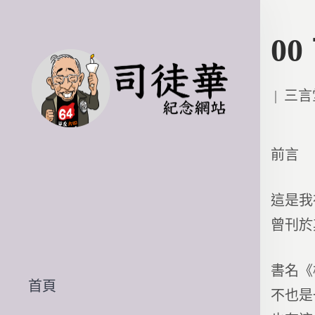
00
Poste
三言
in
前言
這是我
曾刊於
書名《
首頁
不也是