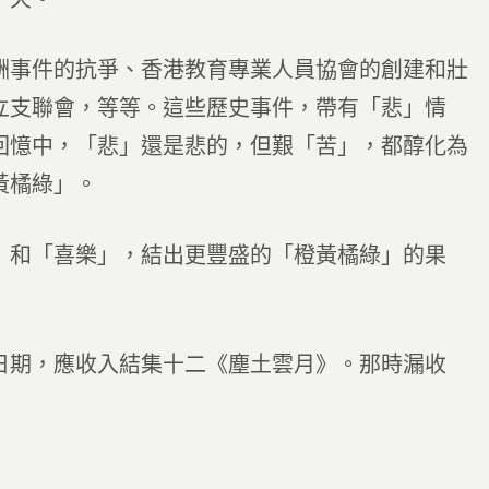
酬事件的抗爭、香港教育專業人員協會的創建和壯
立支聯會，等等。這些歷史事件，帶有「悲」情
回憶中，「悲」還是悲的，但艱「苦」，都醇化為
黃橘綠」。
」和「喜樂」，結出更豐盛的「橙黃橘綠」的果
日期，應收入結集十二《塵土雲月》。那時漏收