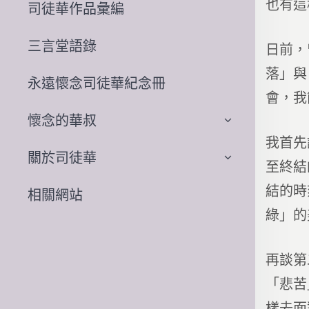
也有這
司徒華作品彙編
三言堂語錄
日前，
落」與
永遠懷念司徒華紀念冊
會，我
懷念的華叔
我首先
關於司徒華
至終結
結的時
相關網站
綠」的
再談第
「悲苦
樣去面