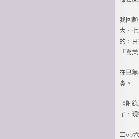
我回顧
大、七
的，只
「喜樂
在已無
實。
《附錄
了，現
二○○