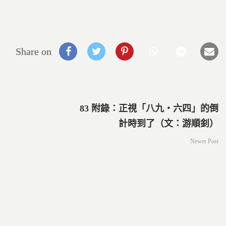
Share on
83 附錄：正視「八九‧六四」的倒
計時到了（文：游順釗）
Newer Post