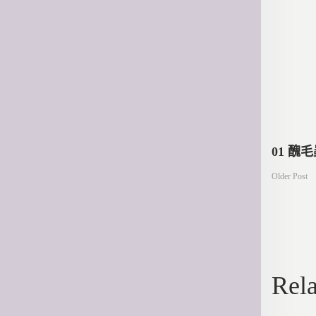
文
01 醜
Older Post
章
導
Rela
覽