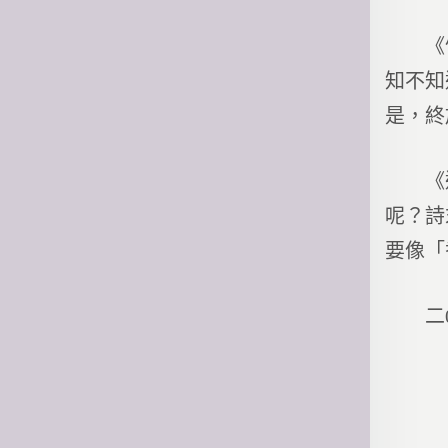
《竹里
知不知
是，終
《送別
呢？詩
要像「
二0