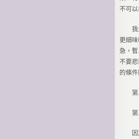
不可以
我最喜
更細味
急，暫
不要悲
的條件
第二
第三
因篇