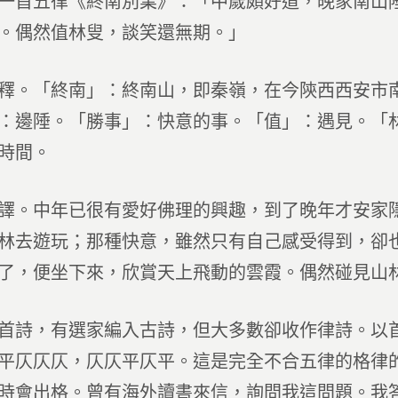
五律《終南別業》：「中歲頗好道，晚家南山陲
。偶然值林叟，談笑還無期。」
「終南」：終南山，即秦嶺，在今陝西西安市南
：邊陲。「勝事」：快意的事。「值」：遇見。「
時間。
中年已很有愛好佛理的興趣，到了晚年才安家隱
林去遊玩；那種快意，雖然只有自己感受得到，卻
了，便坐下來，欣賞天上飛動的雲霞。偶然碰見山
，有選家編入古詩，但大多數卻收作律詩。以首
平仄仄仄，仄仄平仄平。這是完全不合五律的格律
時會出格。曾有海外讀書來信，詢問我這問題。我