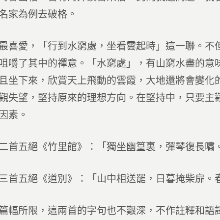
名家為例去破格。
愛，「行到水窮處，坐看雲起時」這一聯。不但
咀嚼了其中的禪意。「水窮處」，有山窮水盡的意
且坐下來，欣賞天上飛動的雲霞，大地還將會變化
觀失望，堅持原來的理想方向。在堅持中，只要主
因素。
首五絕《竹里館》：「獨坐幽篁裏，彈琴復長嘯。
首五絕《道別》：「山中相送罷，日暮掩柴扉。春
幅所限，這兩首的字句也不艱深，不作註釋和語譯