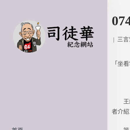
0
Poste
三言
in
「坐看
王維有
者介紹