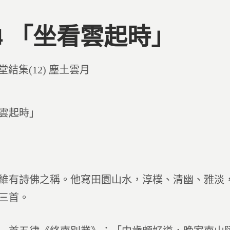
74 「坐看雲起時」
d
堂結集(12) 塵土雲月
雲起時」
詩佛之稱。他寫田園山水，淳樸、清幽、雅淡，
三首。