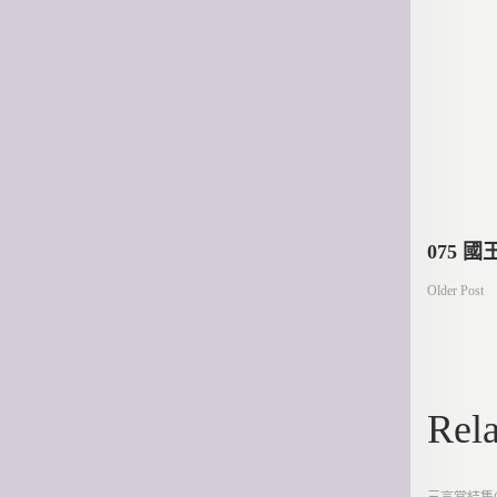
文
075 
Older Post
章
導
Rela
覽
Posted