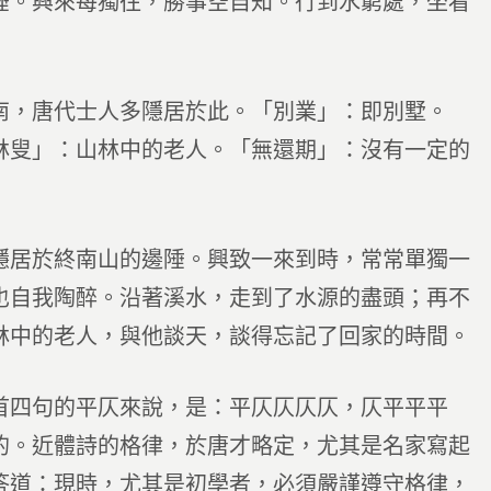
。興來每獨往，勝事空自知。行到水窮處，坐看
，唐代士人多隱居於此。「別業」：即別墅。
林叟」：山林中的老人。「無還期」：沒有一定的
居於終南山的邊陲。興致一來到時，常常單獨一
也自我陶醉。沿著溪水，走到了水源的盡頭；再不
林中的老人，與他談天，談得忘記了回家的時間。
四句的平仄來說，是：平仄仄仄仄，仄平平平
的。近體詩的格律，於唐才略定，尤其是名家寫起
答道：現時，尤其是初學者，必須嚴謹遵守格律，