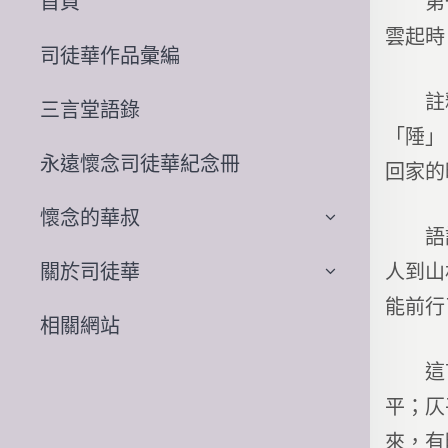
第一首
首頁
雲起時
司徒華作品彙編
註釋。
三言堂語錄
「陲」
永遠懷念司徒華紀念冊
回家的
懷念的華叔
語譯。
人到山
關於司徒華
能前行
相關網站
這首詩
平；仄
來，有