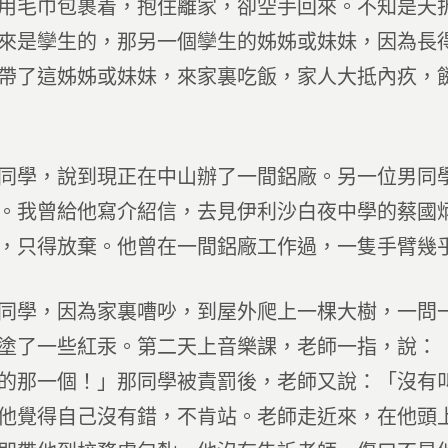
用毛巾包裹着，抱住離家，卻空手回來。不知是夭
來是孿生的，那另一個孿生的姊姊或妹妹，因為長
帶了這姊姊或妹妹，來家裏吃飯，家人大抵內疚，
同學，說到現正在中山辦了一間鋁廠。另一位男同
。我曾給他寫介紹信，去見伊利沙白夜中學的蔡國
，只得放棄。他曾在一間鋁廠工作過，一隻手臂幾
同學，因為家裏嘈吵，到屋外爬上一棵大樹，一問
塗了一些紅汞。第二天上音樂課，老師一指，說：
的那一個！」那同學被責罰後，老師又說：「沒有
他覺得自己沒有錯，不肯站。老師走近來，在他頭