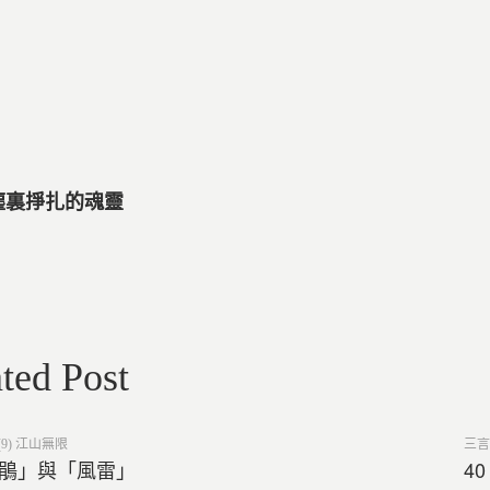
紅塵裏掙扎的魂靈
ted Post
Post
9) 江山無限
三言
in
杜鵑」與「風雷」
4