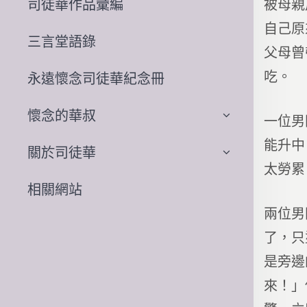
被母親
司徒華作品彙編
自己原
三言堂語錄
父母曾
吃。
永遠懷念司徒華紀念冊
懷念的華叔
一位男
能升中
關於司徒華
太勞累
相關網站
兩位男
了，只
是旁邊
來！」