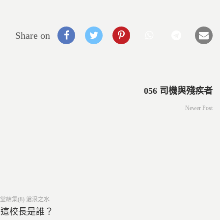
Share on
056 司機與殘疾者
Newer Post
ed
堂結集(8) 滄浪之水
0 這校長是誰？