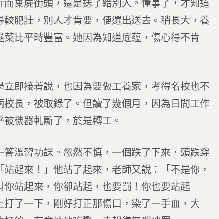
折而棄屍街頭，還是送了給別人。懂事了，才知道
得較肥壯，別人才肯要，便選出送去。稍長大，養
餸菜比平時豐富。她因為知道底蘊，傷心得不肯
學立即接着說，也因為要做工養家，考得名校也不
炳校長，被取錄了。但讀了幾個月，因為日間工作
乎被機器軋斷了，於是轉工。
一答溫習功課。忽然不慎，一個跌了下來，頭跌穿
「站起來！」他站了起來，老師又說：「不是你，
叫你站起來，你卻站起，也要罰！你也要站起
上打了一下，剛好打正那傷口，染了一手血，大