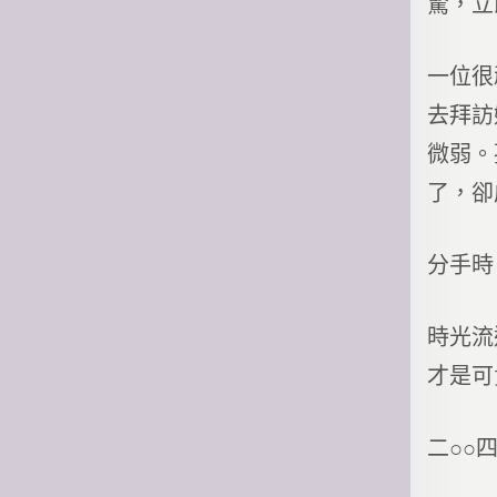
驚，立
一位很
去拜訪
微弱。
了，卻
分手時
時光流
才是可
二○○