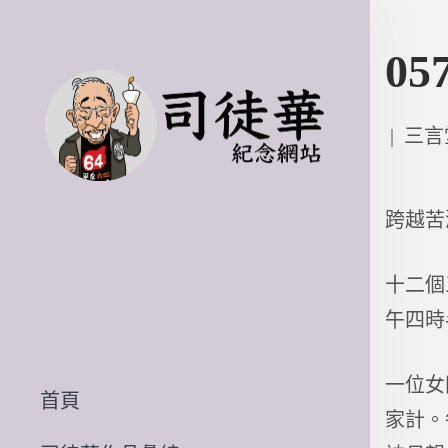
0
Poste
三言
in
跨越苦
十二個
午四時
一位女
首頁
家計。