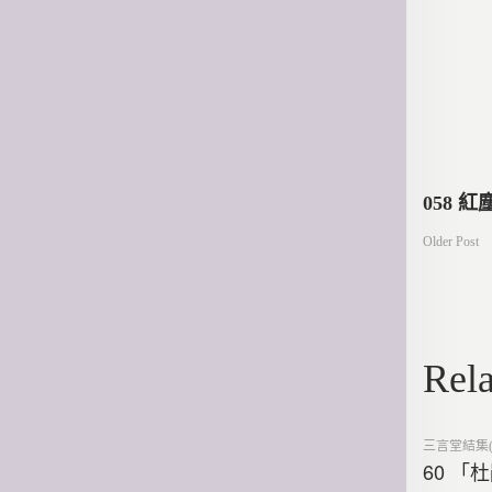
文
058 
Older Post
章
導
Rela
覽
Posted
三言堂結集(
in
60 「