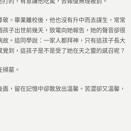
他打的，有意讓他吃驚，去報復無理被罰。
尊敬。畢業離校後，他也沒有升中而去謀生，常常
個孩子出世前幾天，致電向她報告，她的聲音卻很
病故。這同學說：一家人都拜神，只有這孩子長大
感覺到，這孩子是不是受了她在天之靈的感召呢？
任掃墓。
後面，留在記憶中卻散放出溫馨。苦澀卻又溫馨，