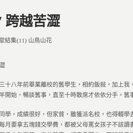
57 跨越苦澀
d
堂結集(11) 山鳥山花
澀
三十八年前畢業離校的舊學生，相約飯敍。加上我
半開始，暢談舊事，直至十時散席才依依分手。舊
同學，成績很好，但家貧，雖獲派名校，也得輟學
每月要拿五塊錢交學費，都被父母罵女孩子不該讀