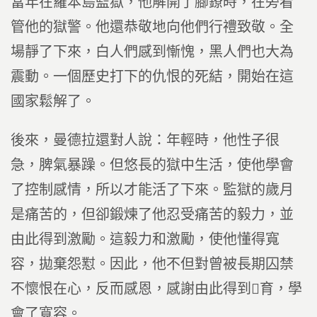
當年在羅本島監獄，他解開了腳鐐時，在旁看
管他的獄警。他還恭敬地向他們行禮致敬。全
場靜了下來，白人們感到慚愧，黑人們也大為
震動。一個歷史打下的仇恨的死結，開始在這
國家鬆解了。
後來，曼德拉還對人說：年輕時，他性子很
急，脾氣暴躁。但悠長的獄中生活，使他學會
了控制感情，所以才能活了下來。監獄的歲月
是痛苦的，但卻鍛煉了他忍受痛苦的毅力，並
由此得到激勵。這毅力和激勵，使他懂得寬
容，拋棄怨懟。因此，他不但對曾被長期囚禁
不懷恨在心，反而感恩，感謝由此得到育，學
會了寬容。