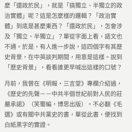
麼「還政於民」，就是「搞獨立、半獨立的政
治實體」呢？這是怎麼樣的邏輯？「政治實
體」到底是甚麼東西？「還政於民」，怎會涉
及「獨立、半獨立」？單從字面上看，語文也
不通。於是，有人進一步說，這四個字有其歷
史背景，在中英談判期間，用意是這樣。說到
「歷史背景」，看看誰更早喊出這樣的口號？
月前，我曾在《明報‧三言堂》專欄介紹過，
《歷史的先聲－－中共半個世紀前對人民的莊
嚴承諾》（笑蜀編，博思出版）。不必翻《毛
選》或有關中共黨史的書，單從此書，便找到
白紙黑字的實證。