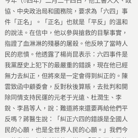
今年（○四年）二月二十四日，他上書人大、政
協、中央政治局和國務院，要求為「六四」事
件「正名」。「正名」也就是「平反」的溫和
的說法。在信中，他以參與搶救的目擊事實，
指證了血淋淋的殘暴的屠殺。他反映了當時人
民的悲憤。他透露了楊尚昆表示：六四事件是
我黨歷史上犯下的最嚴重的錯誤，現在他已經
無力去糾正，但將來是一定會得到糾正的。陳
雲致函中顧委會，反對秋後算賬，去批判和開
除同情支持民運的元老于光遠、杜潤生、李
銳、李昌等人，說：難道將來還要再給他們平
反嗎？蔣醫生說：「糾正六四的錯誤是全國人
民的心願，也是全世界人民的心願。」我們今