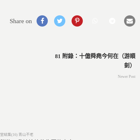
Share on
81 附錄：十億舜堯今何在（游順
釗）
Newer Post
ed
堂結集(16) 青山不老