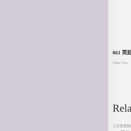
文
061 
Older Post
章
導
Rela
覽
Posted
三言堂選輯(
in