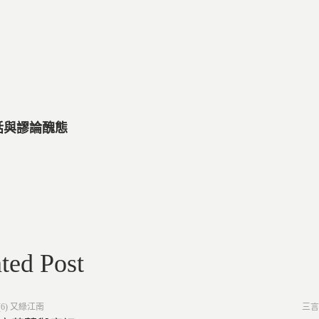
笑話與謬論醜態
ted Post
Post
6) 又綠江南
三言
in