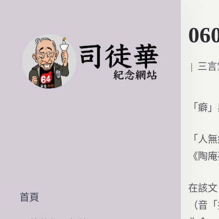
0
Poste
三言
in
「癖」
「人無
《陶庵
在該文
首頁
（音「