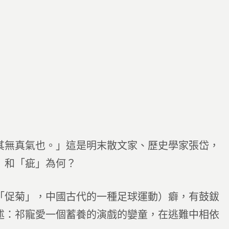
其無真氣也。」這是明末散文家、歷史學家張岱，
」和「疵」為何？
「促菊」，中國古代的一種足球運動）癖，有鼓鈸
述：祁寵愛一個蓄養的演戲的孌童，在逃難中相依