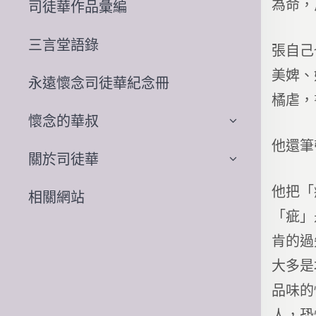
為命，
司徒華作品彙編
三言堂語錄
張自己
美婢、
永遠懷念司徒華紀念冊
橘虐，
懷念的華叔
他還筆
關於司徒華
他把「
相關網站
「疵」
肯的過
大多是
品味的
人，恐