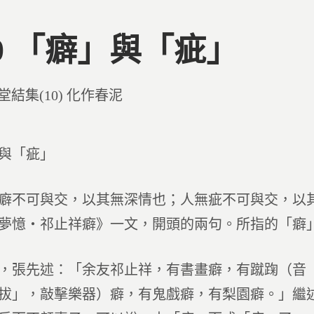
60 「癖」與「疵」
d
堂結集(10) 化作春泥
與「疵」
癖不可與交，以其無深情也；人無疵不可與交，以
夢憶‧祁止祥癖》一文，開頭的兩句。所指的「癖
，張先述：「余友祁止祥，有書畫癖，有蹴踘（音
拔」，敲擊樂器）癖，有鬼戲癖，有梨園癖。」繼