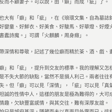
反而不顧妻子。可以說，由「癖」而成「疵」了。
也大有「癖」和「疵」，在《琅環文集‧自為墓誌
好孌童、好鮮衣、好美食、好駿馬、好華燈、好煙
書蠹詩魔。」可謂「火麒麟，周身癮」。
帶深情和尊敬，記述了幾位癖而精於茶、酒、戲、
癖」和「疵」，提升到交友的標準。我的理解又怎
是不失大節的缺點，當然不是損人利己。兩者往往
失。但「癖」可以見「深情」，「疵」可以見「真
坦誠的性情中人，這樣的朋友是極為難得的，大可
情趣，欠缺豐富感情，與其交往，難有深厚友誼。
怕只是城府甚深，隱藏而未以真面目外露而已，這