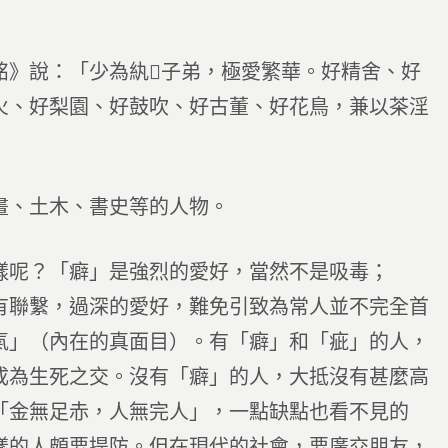
銘》說：「少為紈子弟，極愛繁華。好精舍、好
火、好梨園、好鼓吹、好古董、好花鳥，兼以茶淫
畫、土木、書史等的人物。
樣呢？「癖」是強烈的愛好，當然不是吸毒；
有聯繫，過深的愛好，難免引致為常人並不完全首
氣」（內在的真面目）。有「癖」和「疵」的人，
成為生死之交。沒有「癖」的人，大抵沒有甚麼高
「金無足赤，人無完人」，一點缺點也看不見的
樣的人頗要提防。但在現代的社會，要廣交朋友，