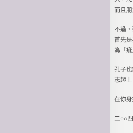
而且朋
不過，
首先是
為「疵
孔子也
志趣上
在你身
二○○