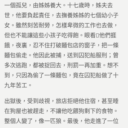
一個孤兒，由姊姊養大。十七歲時，姊夫去
世，他要負起責任，去撫養姊姊的七個幼小子
女。雖然刻苦耐勞，怎樣卑微的工作也去做，
但也不能讓這些小孩子吃得飽。眼看他們捱
餓，夜裏，忍不住打破麵包店的窗子，把一條
麵包偷走。他因此被捕，送到囚犯船服刑；曾
多次逃跑，都被捉回去，刑罰一再加重。想不
到，只因為偷了一條麵包，竟在囚犯船做了十
九年苦工。
出獄後，受到歧視，旅店拒絕他住宿，甚至睡
在狗屋也被趕走，不讓他吃餵狗剩下的食物。
整個人變了，像一匹狼。最後，他走進了一位