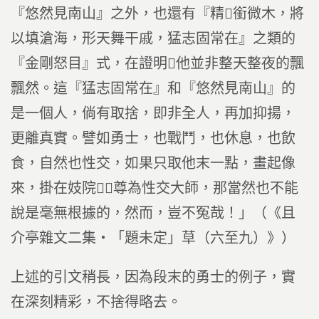
『悠然見南山』之外，也還有『精銜微木，將
以填滄海，形天舞干戚，猛志固常在』之類的
『金剛怒目』式，在證明他並非整天整夜的飄
飄然。這『猛志固常在』和『悠然見南山』的
是一個人，倘有取捨，即非全人，再加抑揚，
更離真實。譬如勇士，也戰鬥，也休息，也飲
食，自然也性交，如果只取他末一點，畫起像
來，掛在妓院，尊為性交大師，那當然也不能
說是毫無根據的，然而，豈不冤哉！」（《且
介亭雜文二集‧「題未定」草（六至九）》）
上述的引文稍長，因為段末的勇士的例子，實
在深刻精彩，不捨得略去。