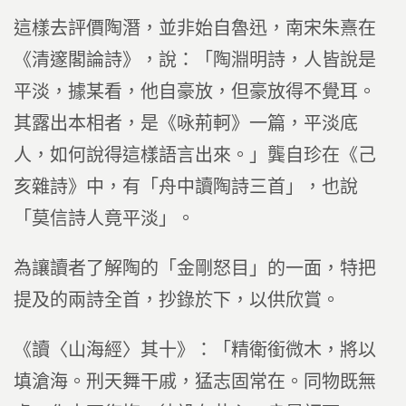
這樣去評價陶潛，並非始自魯迅，南宋朱熹在
《清邃閣論詩》，說：「陶淵明詩，人皆說是
平淡，據某看，他自豪放，但豪放得不覺耳。
其露出本相者，是《咏荊軻》一篇，平淡底
人，如何說得這樣語言出來。」龔自珍在《己
亥雜詩》中，有「舟中讀陶詩三首」，也說
「莫信詩人竟平淡」。
為讓讀者了解陶的「金剛怒目」的一面，特把
提及的兩詩全首，抄錄於下，以供欣賞。
《讀〈山海經〉其十》：「精衛銜微木，將以
填滄海。刑天舞干戚，猛志固常在。同物既無