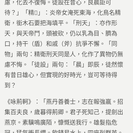
慮，化去不復悔。徒設在昔心，良晨詎可
待？」「精」：炎帝女淹死東海，化鳥名精
衛，銜木石要把海填平。「刑天」：亦作形
天，與天帝鬥，頭被砍，仍以乳為目、臍為
口，持干（盾）和戚（斧）抗爭不懈。「同
物」兩句：精衛刑天同是人，化作了異物仍無
慮不悔。「徒設」兩句：「晨」即辰，徒然懷
有昔日雄心，但實現的好時光，豈可等待得
到？
《咏荊軻》：「燕丹善養士，志在報強嬴。招
集百夫良，歲暮得荊卿。君子死知己，提劍出
燕京。素驥鳴廣陌，慷慨送我行。雄髮指危