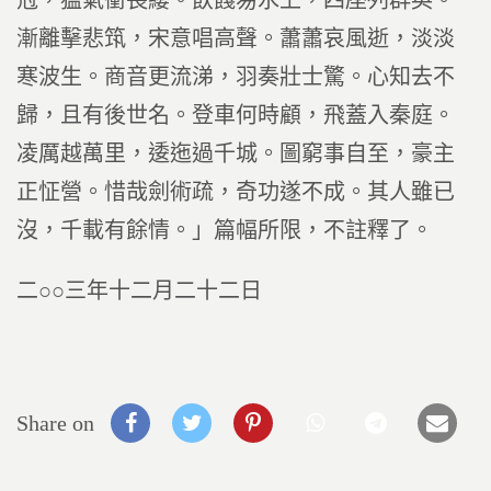
冠，猛氣衝長纓。飲餞易水上，四座列群英。
漸離擊悲筑，宋意唱高聲。蕭蕭哀風逝，淡淡
寒波生。商音更流涕，羽奏壯士驚。心知去不
歸，且有後世名。登車何時顧，飛蓋入秦庭。
凌厲越萬里，逶迤過千城。圖窮事自至，豪主
正怔營。惜哉劍術疏，奇功遂不成。其人雖已
沒，千載有餘情。」篇幅所限，不註釋了。
二○○三年十二月二十二日
Share on