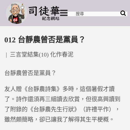
012 台靜農曾否是黨員？
Posted
三言堂結集(10) 化作春泥
in
台靜農曾否是黨員？
友人贈《台靜農詩集》多時，這個暑假才讀
了。詩作還須再三細讀去欣賞，但很高興讀到
了附錄的《台靜農先生行狀》（許禮平作），
雖然頗簡略，卻已讓我了解得其生平梗概。