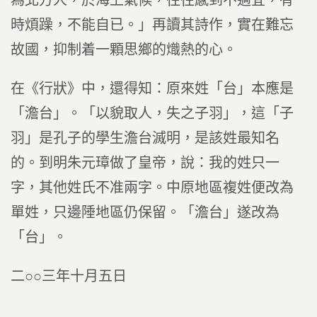
為北方人，於海上氣候，往往感到不適宜，有
時煩躁，不能自已。」再讀其詩作，實在難忘
故國，抑制着一顆思鄉的熾熱的心。
在《行狀》中，還得知：原來姓「台」本應是
「澹台」。「以貌取人，失之子羽」，這「子
羽」是孔子的學生澹台滅明，是該姓最知名
的。到明朱元璋做了皇帝，說：我的姓只一
字，其他姓氏不准兩字。中原地區複姓便改為
單姓，只邊陲地區仍保留。「澹台」遂改為
「台」。
二○○三年十月五日