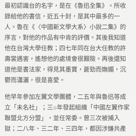
最初認識台的名字，是在《魯迅全集》。所收
錄給他的書信，近五十封，是其中最多的一
人。魯在《〈中國新文學大系〉小說二集》的
序言，對他的作品有中肯的評價。其後我知道
他在台灣大學任教；四七年同在台大任教的許
壽裳遇害，遙想他的處境會很艱險。再後還知
道他是書法家，得見其墨寶，蒼勁而嫵媚，沉
鬱而瀟灑，很是喜愛。
他早年參加左翼文學團體，二五年與魯迅等成
立「未名社」；三○年發起組織「中國左翼作家
聯盟北方分盟」，並任常委。曾三次被捕入
獄；二八年、三二年、三四年，都因涉嫌共產