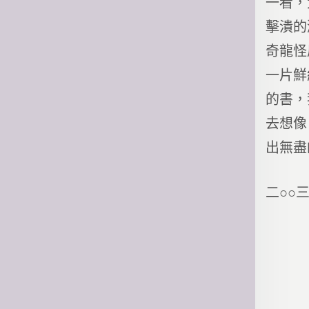
一看，
擊潰的
奇龍怪
一片鮮
的書，
去想像
出無盡
二○○