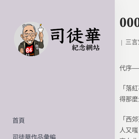
0
Poste
三言
in
代序─
「落紅
得那麼
「西郊
首頁
人又嗤
司徒華作品彙編