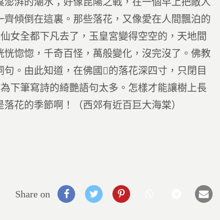
裏澎湃的潮水；好像昆陽之戰，在一個早上把敵人
一齊傾倒在這裏。那些落花，又像愛在人間飄泊的
像仙女全都下凡去了，玉皇宮變得空空的，天地間
恍恍惚惚，千奇百怪，萬般變化，沒完沒了。佛教
詞句。由此知道，在佛國的落花深四寸，只閉目
因為下筆寫詩的綺艷語句太多。怎樣才能讓樹上長
是落花的季節啊！（西郊有近百巨大海棠）
Share on