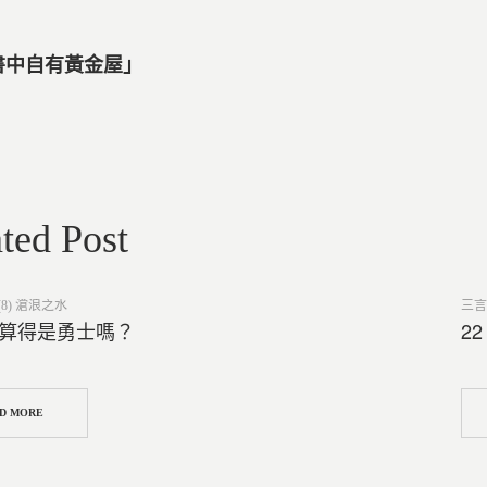
「書中自有黃金屋」
ted Post
Post
8) 滄浪之水
三言
in
們算得是勇士嗎？
2
D MORE