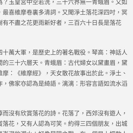
為？玉皇宮中空若洗，三十六界無一青蛾眉。又如
，最喜維摩卷裏多清詞。又聞淨土落花深四吋，冥
樹有不盡之花更雨新好者，三百六十日長是落花
四十萬大軍，是歷史上的著名戰役。琴高：神話人
間的三十六層天。青蛾眉：古代婦女以黛畫眉，黛
維摩：《維摩經》，天女散花故事出於此。淨土、
作，佛家亦認為是綺語。漓漓：形容言語如流水滔
悼而沒有欣賞落花的詩。花落了，西郊沒有遊人，
賞落花，又有人認為可笑。約得三四個朋友，出城