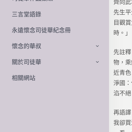
齊向此
先生平
三言堂語錄
目觀賞
永遠懷念司徒華紀念冊
時。」
懷念的華叔
先註釋
關於司徒華
物，乘
近青色
相關網站
淨國：
淊不絕
再語譯
我卻買