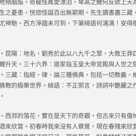
地傾胭脂。奇龍怪鳳愛漂泊，琴高之鯉何反欲上天
生之憂患，恍惚怪誕百出無窮期。先生讀書盡三藏
尤神馳。西方淨國未可到，下筆綺語何漓漓！安得
。昆陽：地名，劉秀於此以八九千之眾，大敗王莽
鯉升天。三十六界：道家指玉皇大帝宮殿與人世之
。三藏：指經、律、論三種佛典，包括一切教義。
佛教的極樂世界。綺語：不正邪言，詩詞中艷麗之
。
。西郊的落花，實在是天下的奇觀，但古來只有傷
酒來欣賞。初春時我來沒有人察覺，現在春殘來欣