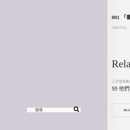
文
001 
Older Post
章
導
Rela
覽
Posted
三言堂結集(
in
55 他
REA