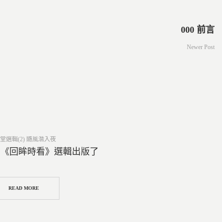
000 前言
Newer Post
ed
堂選輯(2) 隨風潛入夜
2 《回眸時看》選輯出版了
READ MORE