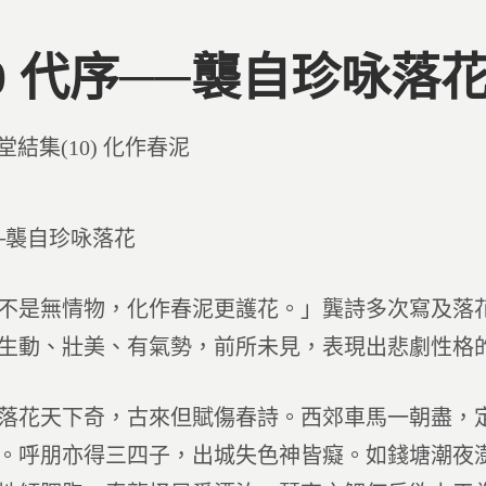
00 代序──襲自珍咏落
d
堂結集(10) 化作春泥
─襲自珍咏落花
不是無情物，化作春泥更護花。」龔詩多次寫及落
生動、壯美、有氣勢，前所未見，表現出悲劇性格
落花天下奇，古來但賦傷春詩。西郊車馬一朝盡，
。呼朋亦得三四子，出城失色神皆癡。如錢塘潮夜