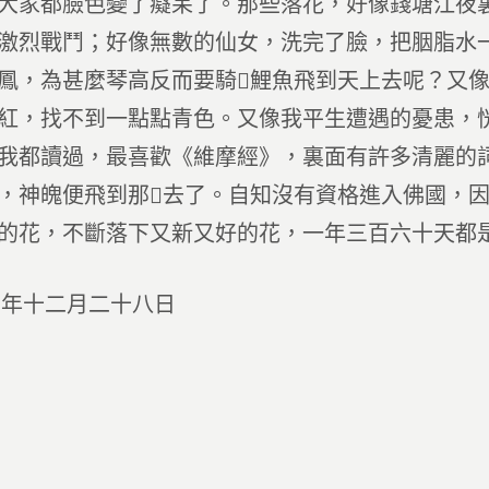
大家都臉色變了癡呆了。那些落花，好像錢塘江夜
激烈戰鬥；好像無數的仙女，洗完了臉，把胭脂水
鳳，為甚麼琴高反而要騎鯉魚飛到天上去呢？又
紅，找不到一點點青色。又像我平生遭遇的憂患，
我都讀過，最喜歡《維摩經》，裏面有許多清麗的
，神魄便飛到那去了。自知沒有資格進入佛國，
的花，不斷落下又新又好的花，一年三百六十天都
三年十二月二十八日