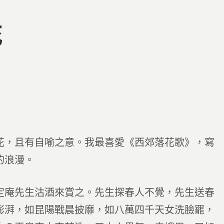
花
花，且有自喻之意。我最喜愛《西郊落花歌》，寫
的浪漫。
定庵先生沽酒來賞之。先生探春人不覺，先生送春
澎湃，如昆陽戰晨披靡，如八萬四千天女洗臉罷，