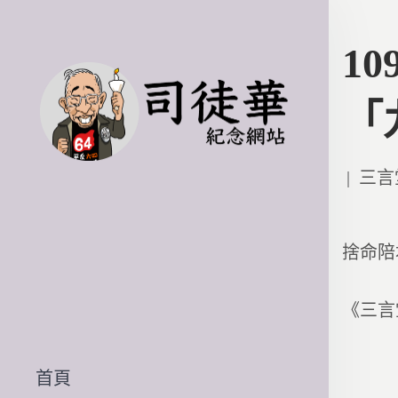
1
「
Poste
三言
in
捨命陪
《三言
首頁