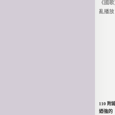
《國歌
亂播放
文
110 
迺強的