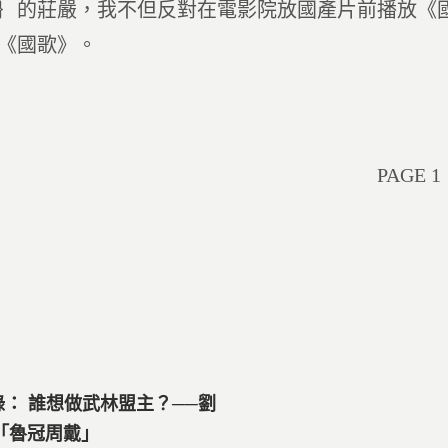
｝的莊嚴，我不但反對在電影院放國產片前播放《
《國歌》。
PAGE 1
附錄： 誰想做武林盟主？──劉
「魯冠周戴」