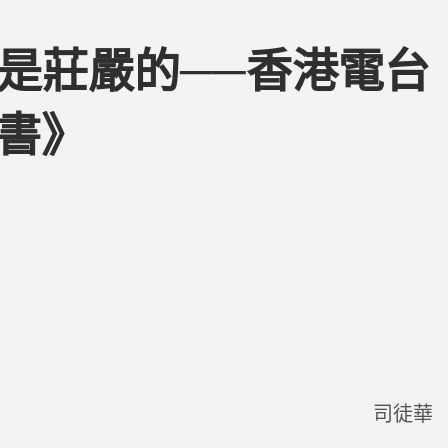
該是莊嚴的──香港電台
書》
司徒華