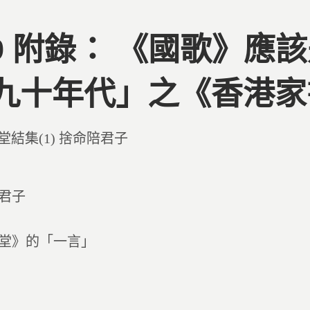
09 附錄： 《國歌》應
九十年代」之《香港家
d
堂結集(1) 捨命陪君子
君子
堂》的「一言」