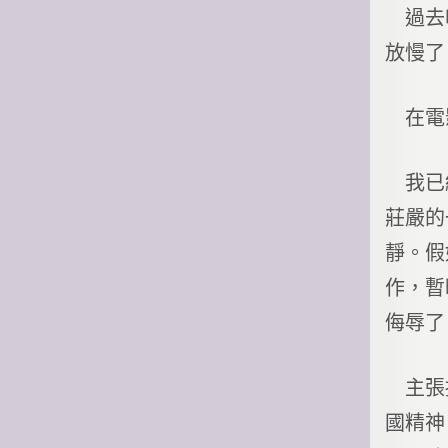
過去唱
放慢了
在電影
我已經
莊嚴的
靜。假
作，暫
侮辱了
主張播
國精神