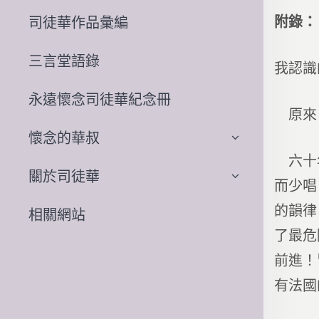
附錄：
司徒華作品彙編
三言堂語錄
我認識
永遠懷念司徒華紀念冊
原來《
懷念的華叔
六十年
關於司徒華
而少唱
的韻律
相關網站
了最危
前進！
有法國