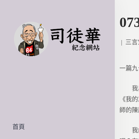
0
Poste
三言
in
一篇九
我與一
《我的
師的陳
首頁
我向學