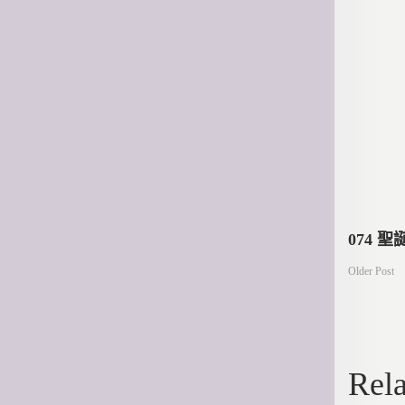
文
074 
Older Post
章
導
Rela