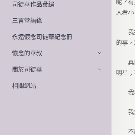
呢？有
司徒華作品彙編
人看小
三言堂語錄
我接着
永遠懷念司徒華紀念冊
的事，
懷念的華叔
真的百
關於司徒華
明星；
相關網站
我收
我愛鄉
不論風