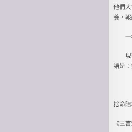
他們大
養，報
一年一
現在憑
語是：
捨命陪
《三言