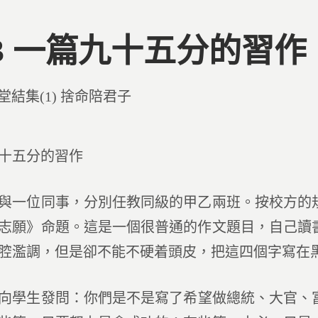
73 一篇九十五分的習作
d
堂結集(1) 捨命陪君子
十五分的習作
位同事，分別任教同級的甲乙兩班。按校方的規
志願》命題。這是一個很普通的作文題目，自己讀
腔濫調，但是卻不能不硬着頭皮，把這四個字寫在
生發問：你們是不是寫了希望做總統、大官、富