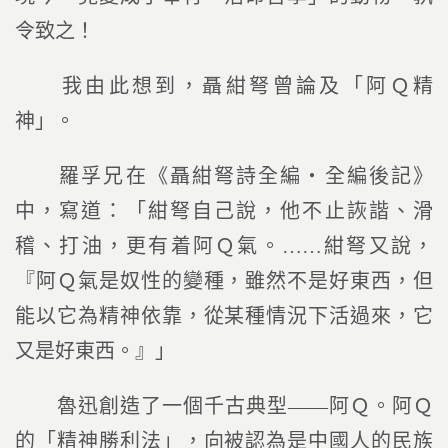
令致之！
我由此想到，聶紺弩曾論及「阿Ｑ精
神」。
羅孚兄在《聶紺弩詩全編‧全編後記》
中，寫道：「紺弩自己說，他不止詼諧、滑
稽、打油，更有着阿Ｑ氣。……紺弩又說，
『阿Ｑ氣是奴性的變種，雖然不是好東西，但
能以它為精神依靠，從某種情況下活過來，它
又是好東西。』」
魯迅創造了一個千古典型――阿Ｑ。阿Ｑ
的「精神勝利法」，向被認為是中國人的民族