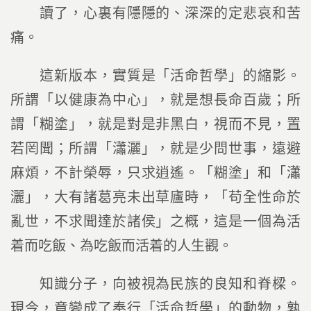
讀了，心裏有隱隱的、深深的定悲哀和苦
痛。
這新版本，實質是「活命哲學」的縮影。
所謂「以健康為中心」，就是想長命百歲；所
謂「糊塗」，就是對是非黑白，視而不見，置
若罔聞；所謂「瀟灑」，就是少問世事，遠避
麻煩，不計榮辱，只求逍遙。「糊塗」和「瀟
灑」，大有諸葛亮未出草廬時，「苟全性命於
亂世，不求聞達於諸侯」之概，這是一個為活
着而吃飯、為吃飯而活着的人生觀。
知識分子，向被視為民族的良知和脊樑。
現今，竟變成了奉行「活命哲學」的動物，孰